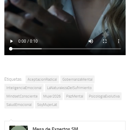
Etiquetas:
AceptacionRadical
GobernanzaMental
InteligenciaEmocional
LaNaturalezaDelSufrimiento
MindsetConsciente
Mujer2026
PazMental
PsicologiaEvolutiva
SaludEmocional
SoyMujerLat
Mesa de Expertos SM