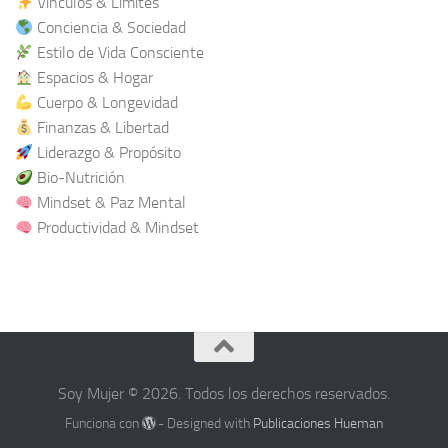
Vínculos & Límites
Conciencia & Sociedad
Estilo de Vida Consciente
Espacios & Hogar
Cuerpo & Longevidad
Finanzas & Libertad
Liderazgo & Propósito
Bio-Nutrición
Mindset & Paz Mental
Productividad & Mindset
Soy Mujer © 2026. Todos los derechos reservados.
Funciona con
- Designed with
Publicaciones Hueman