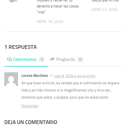
n su lugar)
hobbies y reclamar tu
hasta que vimos los d
derecho a hacer las cosas
2026
JUNIO 22, 2026
“mal”
ABRIL 18, 2026
1 RESPUESTA
Comentarios
1
Pingbacks
0
Lorena Martínez
julio 8, 2026 a las 6:40 pm
Ah que buen artículo, es verdad que el sufrimiento se dispara
más y es más intenso si lo magnificamos una y otra ves ,
tenemos que soltar y aceptar para que no duela tanto.
Responder
DEJA UN COMENTARIO