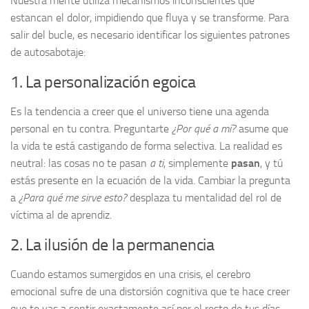
Nuestra mente utiliza mecanismos inconscientes que
estancan el dolor, impidiendo que fluya y se transforme. Para
salir del bucle, es necesario identificar los siguientes patrones
de autosabotaje:
1. La personalización egoica
Es la tendencia a creer que el universo tiene una agenda
personal en tu contra. Preguntarte
¿Por qué a mí?
asume que
la vida te está castigando de forma selectiva. La realidad es
neutral: las cosas no te pasan
a ti
, simplemente
pasan
, y tú
estás presente en la ecuación de la vida. Cambiar la pregunta
a
¿Para qué me sirve esto?
desplaza tu mentalidad del rol de
víctima al de aprendiz.
2. La ilusión de la permanencia
Cuando estamos sumergidos en una crisis, el cerebro
emocional sufre de una distorsión cognitiva que te hace creer
que te vas a sentir exactamente así por el resto de tus días.