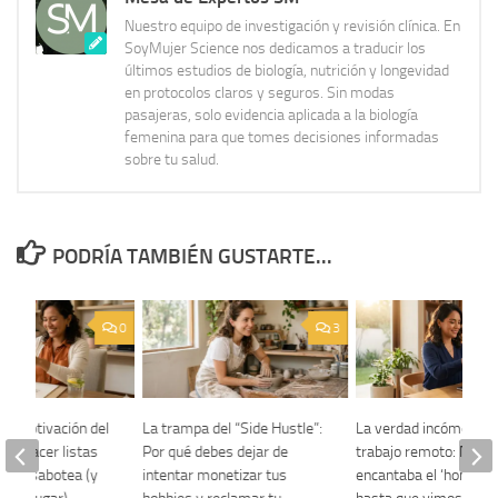
Nuestro equipo de investigación y revisión clínica. En
SoyMujer Science nos dedicamos a traducir los
últimos estudios de biología, nutrición y longevidad
en protocolos claros y seguros. Sin modas
pasajeras, solo evidencia aplicada a la biología
femenina para que tomes decisiones informadas
sobre tu salud.
PODRÍA TAMBIÉN GUSTARTE...
0
3
la “motivación del
La trampa del “Side Hustle”:
La verdad incómoda d
 qué hacer listas
Por qué debes dejar de
trabajo remoto: Nos
oy te sabotea (y
intentar monetizar tus
encantaba el ‘home off