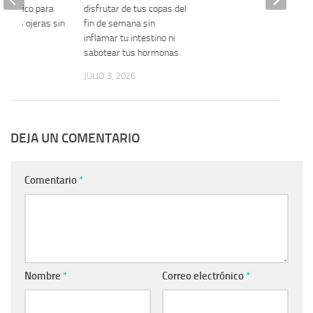
ientífico para
disfrutar de tus copas del
ar las ojeras sin
fin de semana sin
 peso
inflamar tu intestino ni
sabotear tus hormonas
 2026
JULIO 3, 2026
DEJA UN COMENTARIO
Comentario
*
Nombre
*
Correo electrónico
*