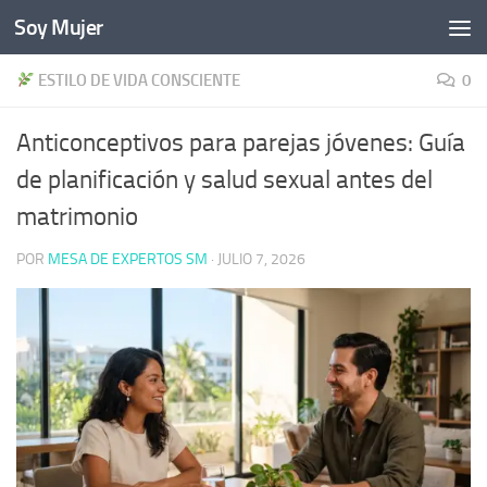
Soy Mujer
Bajo el contenido
ESTILO DE VIDA CONSCIENTE
0
Anticonceptivos para parejas jóvenes: Guía
de planificación y salud sexual antes del
matrimonio
POR
MESA DE EXPERTOS SM
·
JULIO 7, 2026