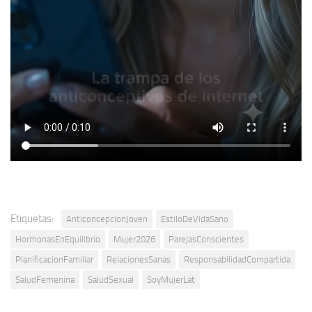
Etiquetas:
AnticoncepcionJoven
EstiloDeVidaSano
HormonasEnEquilibrio
Mujer2026
ParejasConscientes
PlanificacionFamiliar
RelacionesSanas
ResponsabilidadCompartida
SaludFemenina
SaludSexual
SoyMujerLat