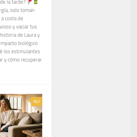
 de la tarde?
rgía, solo toman
 a costa de
vioso y vaciar tus
istoria de Laura y
 impacto biológico
é los estimulantes
ar y cómo recuperar
0