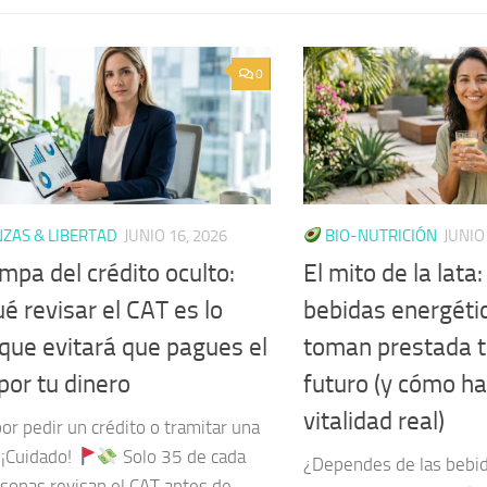
0
ZAS & LIBERTAD
JUNIO 16, 2026
BIO-NUTRICIÓN
JUNIO
mpa del crédito oculto:
El mito de la lata
é revisar el CAT es lo
bebidas energéti
 que evitará que pagues el
toman prestada t
 por tu dinero
futuro (y cómo ha
vitalidad real)
or pedir un crédito o tramitar una
 ¡Cuidado!
Solo 35 de cada
¿Dependes de las bebid
sonas revisan el CAT antes de