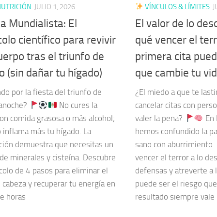
UTRICIÓN
JULIO 1, 2026
VÍNCULOS & LÍMITES
J
a Mundialista: El
El valor de lo des
olo científico para revivir
qué vencer el ter
uerpo tras el triunfo de
primera cita pued
 (sin dañar tu hígado)
que cambie tu vi
do por la fiesta del triunfo de
¿El miedo a que te last
 anoche?
No cures la
cancelar citas con pers
con comida grasosa o más alcohol;
valer la pena?
En l
 inflama más tu hígado. La
hemos confundido la pa
ición demuestra que necesitas un
sano con aburrimiento.
de minerales y cisteína. Descubre
vencer el terror a lo de
colo de 4 pasos para eliminar el
defensas y atreverte a l
 cabeza y recuperar tu energía en
puede ser el riesgo que
de horas
resultado siempre vale 