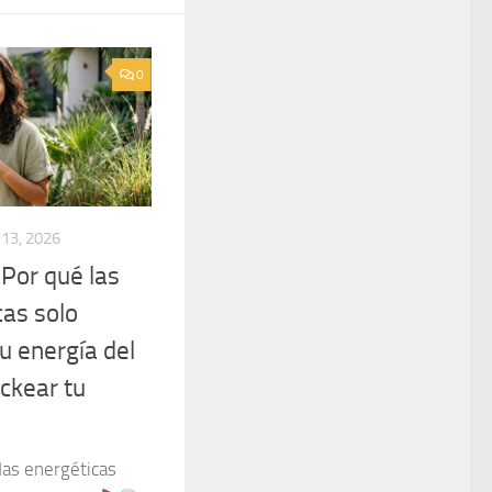
0
 13, 2026
: Por qué las
cas solo
u energía del
ckear tu
as energéticas