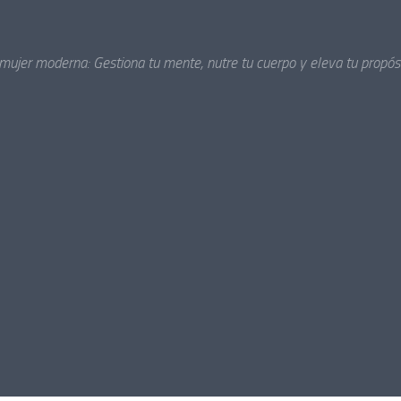
 mujer moderna: Gestiona tu mente, nutre tu cuerpo y eleva tu propósi