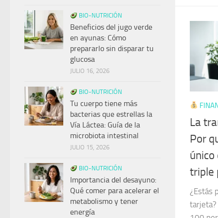
BIO-NUTRICIÓN
Beneficios del jugo verde
en ayunas: Cómo
prepararlo sin disparar tu
glucosa
JULIO 16, 2026
BIO-NUTRICIÓN
Tu cuerpo tiene más
FINAN
bacterias que estrellas la
La tra
Vía Láctea: Guía de la
microbiota intestinal
Por qu
JULIO 15, 2026
único
BIO-NUTRICIÓN
triple
Importancia del desayuno:
Qué comer para acelerar el
¿Estás p
metabolismo y tener
tarjeta?
energía
100 per