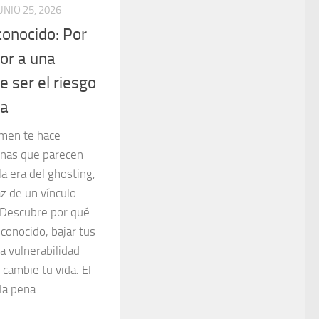
UNIO 25, 2026
conocido: Por
ror a una
e ser el riesgo
da
imen te hace
onas que parecen
a era del ghosting,
z de un vínculo
 Descubre por qué
sconocido, bajar tus
a vulnerabilidad
 cambie tu vida. El
la pena.