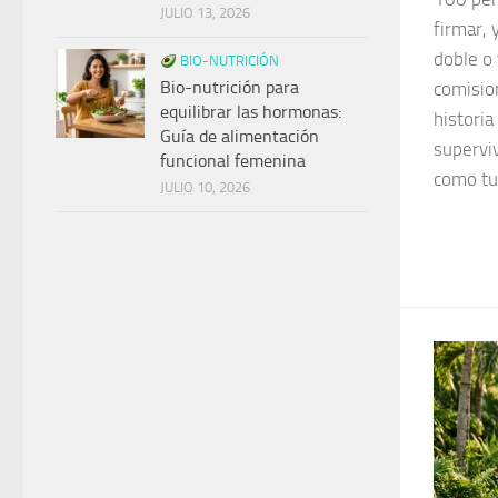
JULIO 13, 2026
firmar, 
doble o 
BIO-NUTRICIÓN
Bio-nutrición para
comisio
equilibrar las hormonas:
historia
Guía de alimentación
superviv
funcional femenina
como tu
JULIO 10, 2026