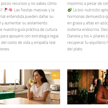
n pocos recursos y no sabes cómo
insomnio a pesar de co
o?
Las fiestas masivas y la
La bio-nutrición apli
 mal entendida pueden dañar su
hormonas demuestra que
d y aumentar su aislamiento.
en grasa y altas en azú
 nuestra guía práctica de cultura
sistema endocrino. Desc
 para apoyarlo con estrategia legal,
Daniela y los 4 pilares c
a del costo de vida y empatía real
recuperar tu equilibrio
iones.
del plato.
1