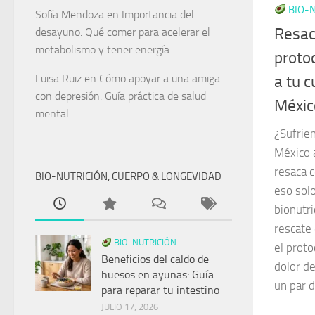
BIO-N
Sofía Mendoza
en
Importancia del
Resac
desayuno: Qué comer para acelerar el
metabolismo y tener energía
protoc
Luisa Ruiz
en
Cómo apoyar a una amiga
a tu c
con depresión: Guía práctica de salud
México
mental
¿Sufrien
México
resaca 
BIO-NUTRICIÓN, CUERPO & LONGEVIDAD
eso solo
bionutr
rescate 
BIO-NUTRICIÓN
el proto
Beneficios del caldo de
dolor de
huesos en ayunas: Guía
un par 
para reparar tu intestino
JULIO 17, 2026