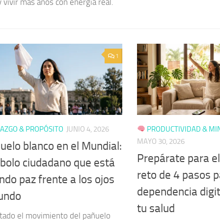
y vivir más años con energía real.
1
AZGO & PROPÓSITO
JUNIO 4, 2026
PRODUCTIVIDAD & MI
MAYO 30, 2026
uelo blanco en el Mundial:
Prepárate para el
mbolo ciudadano que está
reto de 4 pasos p
ndo paz frente a los ojos
dependencia digit
undo
tu salud
tado el movimiento del pañuelo