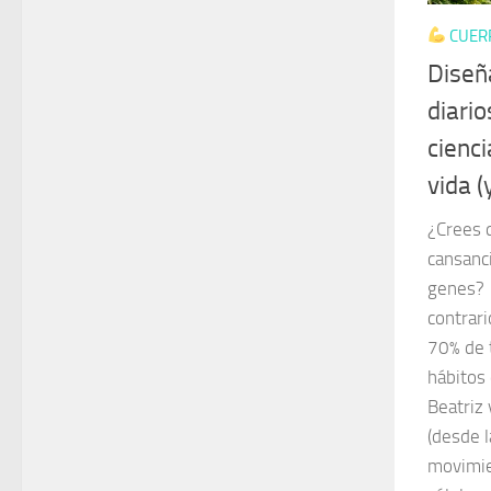
CUER
Diseñ
diario
cienc
vida (
¿Crees 
cansanci
genes?
contrari
70% de 
hábitos 
Beatriz 
(desde l
movimien