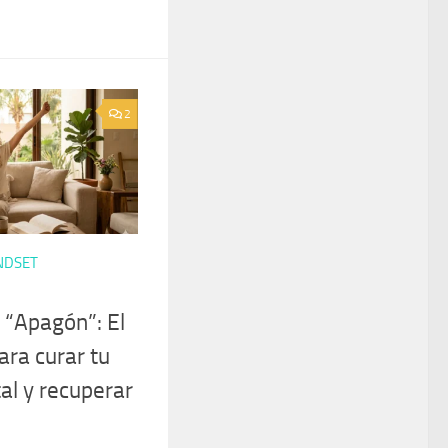
2
NDSET
 “Apagón”: El
ara curar tu
al y recuperar