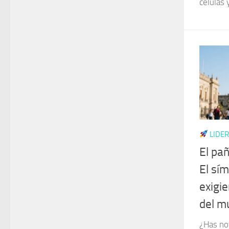
células 
LIDER
El pañ
El sí
exigie
del m
¿Has no