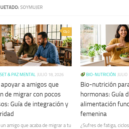
QUETADO:
SOYMUJER
0
ET & PAZ MENTAL
JULIO 18, 2026
BIO-NUTRICIÓN
JULIO 
apoyar a amigos que
Bio-nutrición para
n de migrar con pocos
hormonas: Guía 
os: Guía de integración y
alimentación func
ridad
femenina
 un amigo que acaba de migrar a tu
¿Sufres de fatiga, ciclo