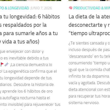
PO & LONGEVIDAD
JUNIO 7, 2026
PRODUCTIVIDAD & MI
a tu longevidad: 6 hábitos
La dieta de la at
s respaldados por la
desconectarte y 
ia para sumarle años a tu
“tiempo ultrapro
y vida a tus años)
¿Te sientes cansada y 
incluso después de pasa
que envejecer con dolor y
‘descansando’ en tu te
o es inevitable debido a tus
consumiendo ‘tiempo ul
¡La ciencia demuestra lo
igual que la comida chata
o! La epigenética confirma que el
infinito te da dopamina
tu longevidad depende de tus
vacía y agotada. Descub
diarios. Descubre la historia de
dieta atencional con es
y aprende los 6 hábitos de oro
para recuperar tus hora
a autofagia nocturna hasta el
sistema nervioso.
to invisible) para rejuvenecer tus