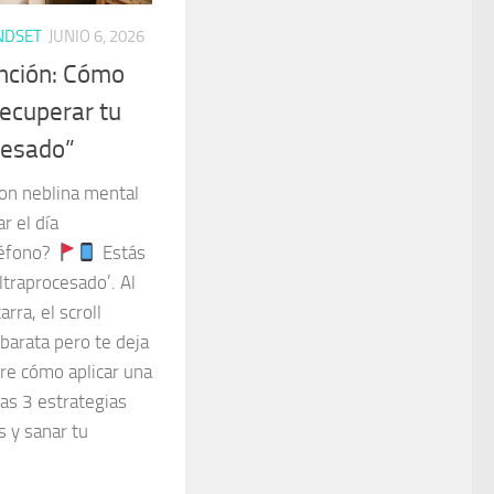
NDSET
JUNIO 6, 2026
ención: Cómo
recuperar tu
cesado”
con neblina mental
r el día
léfono?
Estás
traprocesado’. Al
rra, el scroll
 barata pero te deja
re cómo aplicar una
tas 3 estrategias
s y sanar tu