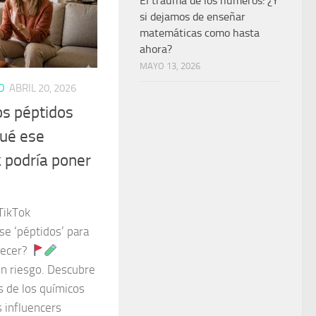
El trauma de los números: ¿Y
si dejamos de enseñar
matemáticas como hasta
ahora?
MAYO 13, 2026
D
ABRIL 20, 2026
os péptidos
qué ese
 podría poner
 TikTok
e ‘péptidos’ para
necer?
en riesgo. Descubre
ás de los químicos
s influencers