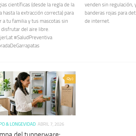
ias científicas (desde la regla de la
venden sin regulación, 
 hasta la extracción correcta) para
banderas rojas para det
 a tu familia y tus mascotas sin
de internet.
 disfrutar del aire libre.
erLat #SaludPreventiva
radaDeGarrapatas
0
PO & LONGEVIDAD
ABRIL 7, 2026
ampa del tupperware: