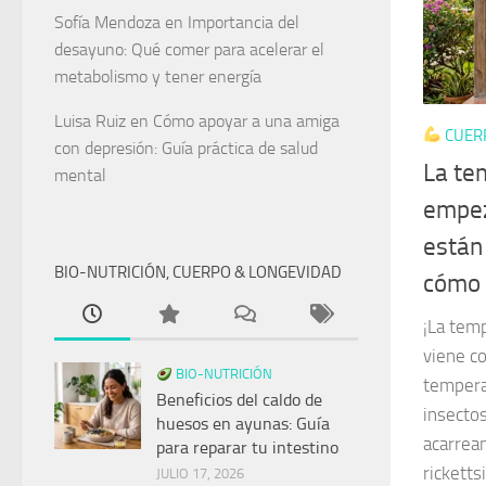
Sofía Mendoza
en
Importancia del
desayuno: Qué comer para acelerar el
metabolismo y tener energía
Luisa Ruiz
en
Cómo apoyar a una amiga
CUER
con depresión: Guía práctica de salud
La te
mental
empez
están
BIO-NUTRICIÓN, CUERPO & LONGEVIDAD
cómo 
¡La tem
viene c
BIO-NUTRICIÓN
tempera
Beneficios del caldo de
insecto
huesos en ayunas: Guía
acarrea
para reparar tu intestino
ricketts
JULIO 17, 2026