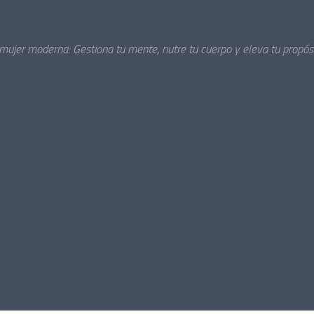
 mujer moderna: Gestiona tu mente, nutre tu cuerpo y eleva tu propósi