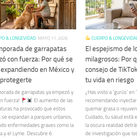
PO & LONGEVIDAD
MAYO 11, 2026
CUERPO & LONGEVIDA
mporada de garrapatas
El espejismo de l
ó con fuerza: Por qué se
milagrosos: Por 
 expandiendo en México y
consejo de TikTok
protegerte
tu vida en riesgo
porada de garrapatas ya empezó y
¿Has visto a ‘gurús’ en
on fuerza!
El aumento de las
recomendando inyectars
turas ha provocado que estos
quemar grasa o rejuve
s se expandan a parques urbanos,
Cuidado, tu salud está 
ndo enfermedades graves como la
la oscura realidad detr
ia y el Lyme. Descubre 6
de investigación que lo