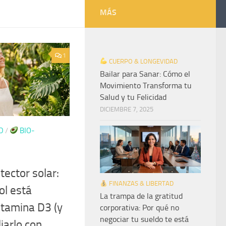
MÁS
1
CUERPO & LONGEVIDAD
Bailar para Sanar: Cómo el
Movimiento Transforma tu
Salud y tu Felicidad
DICIEMBRE 7, 2025
D
/
BIO-
tector solar:
FINANZAS & LIBERTAD
ol está
La trampa de la gratitud
itamina D3 (y
corporativa: Por qué no
negociar tu sueldo te está
iarlo con