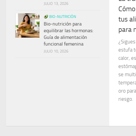
JULIO 13, 2026
Cómo 
BIO-NUTRICIÓN
tus a
Bio-nutrición para
para 
equilibrar las hormonas:
Guía de alimentación
¿Sigues
funcional femenina
estufa t
JULIO 10, 2026
calor, e
estómag
se multi
tempera
oro par
riesgo.