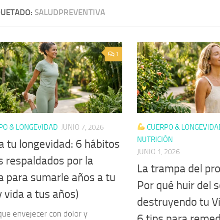
QUETADO:
SALUDPREVENTIVA
1
PO & LONGEVIDAD
JUNIO 7, 2026
CUERPO & LONGEVIDA
NUTRICIÓN
a tu longevidad: 6 hábitos
JUNIO 1, 2026
s respaldados por la
La trampa del pro
ia para sumarle años a tu
Por qué huir del s
y vida a tus años)
destruyendo tu V
que envejecer con dolor y
6 tips para remed