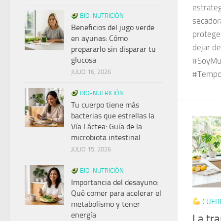
estrateg
BIO-NUTRICIÓN
secadora
Beneficios del jugo verde
proteger
en ayunas: Cómo
dejar de
prepararlo sin disparar tu
glucosa
#SoyMuj
JULIO 16, 2026
#Tempo
BIO-NUTRICIÓN
Tu cuerpo tiene más
bacterias que estrellas la
Vía Láctea: Guía de la
microbiota intestinal
JULIO 15, 2026
BIO-NUTRICIÓN
Importancia del desayuno:
Qué comer para acelerar el
CUER
metabolismo y tener
energía
La tr