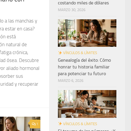
costando miles de dólares
MARZO 30, 2026
do a las manchas y
ra estar en casa?
ón está
ón natural de
atiga crónica,
VÍNCULOS & LÍMITES
idad ósea. Descubre
Genealogía del éxito: Cómo
honrar tu historia familiar
yor aliado hormonal
para potenciar tu futuro
bsorber sus
MARZO 6, 2026
guridad y recuperar
VÍNCULOS & LÍMITES
1