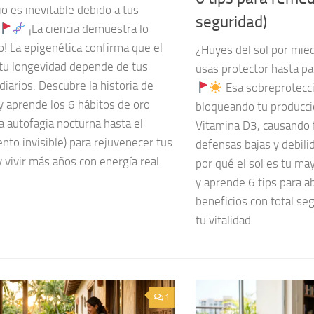
o es inevitable debido a tus
seguridad)
¡La ciencia demuestra lo
o! La epigenética confirma que el
¿Huyes del sol por mie
tu longevidad depende de tus
usas protector hasta pa
diarios. Descubre la historia de
Esa sobreprotecci
y aprende los 6 hábitos de oro
bloqueando tu producci
a autofagia nocturna hasta el
Vitamina D3, causando f
to invisible) para rejuvenecer tus
defensas bajas y debil
y vivir más años con energía real.
por qué el sol es tu ma
y aprende 6 tips para a
beneficios con total se
tu vitalidad
1