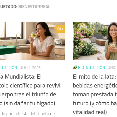
QUETADO:
BIENESTARREAL
1
UTRICIÓN
JULIO 1, 2026
BIO-NUTRICIÓN
JUNIO
a Mundialista: El
El mito de la lata
olo científico para revivir
bebidas energéti
uerpo tras el triunfo de
toman prestada t
 (sin dañar tu hígado)
futuro (y cómo ha
vitalidad real)
do por la fiesta del triunfo de