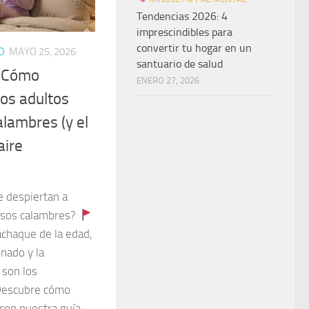
Tendencias 2026: 4
imprescindibles para
convertir tu hogar en un
D
MAYO 25, 2026
santuario de salud
: Cómo
ENERO 27, 2026
ros adultos
lambres (y el
aire
e despiertan a
osos calambres?
chaque de la edad,
onado y la
 son los
 Descubre cómo
con nuestra guía