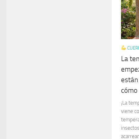
CUER
La te
empez
están
cómo 
¡La tem
viene c
tempera
insecto
acarrea