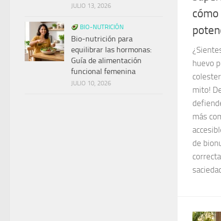
JULIO 13, 2026
cómo 
potenc
BIO-NUTRICIÓN
Bio-nutrición para
¿Siente
equilibrar las hormonas:
Guía de alimentación
huevo p
funcional femenina
coleste
JULIO 10, 2026
mito! D
defiend
más com
accesib
de bion
correct
sacieda