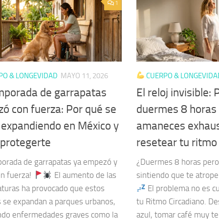
1
PO & LONGEVIDAD
MAYO 11, 2026
CUERPO & LONGEVIDA
mporada de garrapatas
El reloj invisible:
ó con fuerza: Por qué se
duermes 8 horas
 expandiendo en México y
amaneces exhaus
protegerte
resetear tu ritmo
porada de garrapatas ya empezó y
¿Duermes 8 horas per
on fuerza!
El aumento de las
sintiendo que te atrop
turas ha provocado que estos
El problema no es c
s se expandan a parques urbanos,
tu Ritmo Circadiano. De
ndo enfermedades graves como la
azul, tomar café muy t