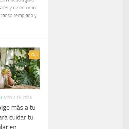
nales y de entorno
scanso templado y
0
D
MAYO 15, 2026
xige más a tu
ara cuidar tu
lar en