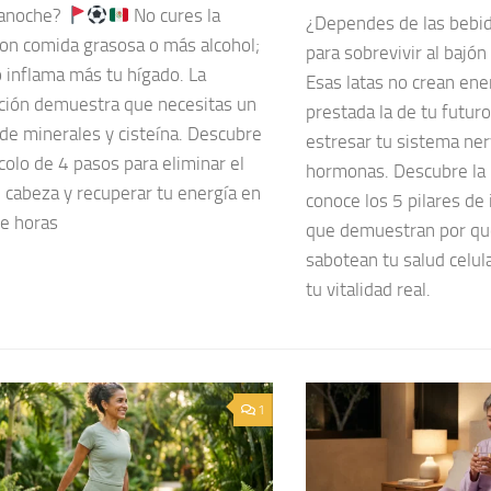
 anoche?
No cures la
¿Dependes de las bebid
con comida grasosa o más alcohol;
para sobrevivir al bajón
 inflama más tu hígado. La
Esas latas no crean ene
ición demuestra que necesitas un
prestada la de tu futuro
de minerales y cisteína. Descubre
estresar tu sistema ner
colo de 4 pasos para eliminar el
hormonas. Descubre la h
 cabeza y recuperar tu energía en
conoce los 5 pilares de
de horas
que demuestran por qu
sabotean tu salud celul
tu vitalidad real.
1