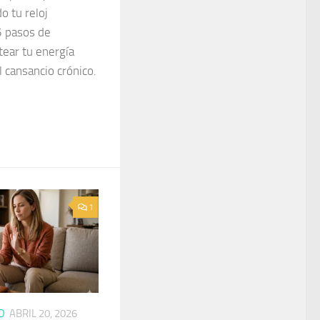
o tu reloj
5 pasos de
tear tu energía
l cansancio crónico.
1
D
ABRIL 20, 2026