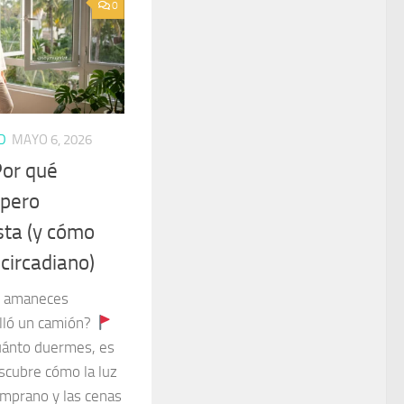
0
D
MAYO 6, 2026
 Por qué
 pero
ta (y cómo
 circadiano)
o amaneces
elló un camión?
uánto duermes, es
scubre cómo la luz
emprano y las cenas