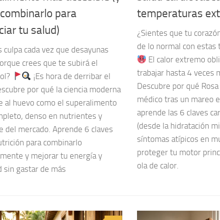
combinarlo para
temperaturas ex
iar tu salud)
¿Sientes que tu corazón
de lo normal con estas
s culpa cada vez que desayunas
El calor extremo obli
orque crees que te subirá el
trabajar hasta 4 veces 
rol?
¡Es hora de derribar el
Descubre por qué Rosa 
escubre por qué la ciencia moderna
médico tras un mareo en
e al huevo como el superalimento
aprende las 6 claves ca
pleto, denso en nutrientes y
(desde la hidratación mi
le del mercado. Aprende 6 claves
síntomas atípicos en mu
utrición para combinarlo
proteger tu motor princ
amente y mejorar tu energía y
ola de calor.
d sin gastar de más