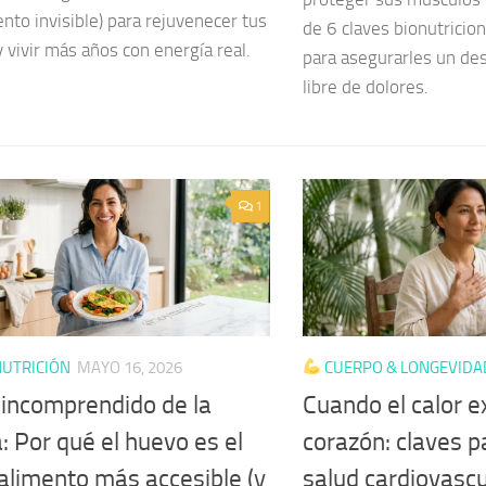
to invisible) para rejuvenecer tus
de 6 claves bionutricio
y vivir más años con energía real.
para asegurarles un de
libre de dolores.
1
UTRICIÓN
MAYO 16, 2026
CUERPO & LONGEVIDA
y incomprendido de la
Cuando el calor e
: Por qué el huevo es el
corazón: claves p
alimento más accesible (y
salud cardiovascu