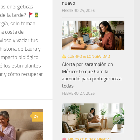
nuevo
as energéticas
FEBRERO 24, 2026
 de la tarde?
rgía, solo toman
 a costa de
vioso y vaciar tus
istoria de Laura y
 impacto biológico
CUERPO & LONGEVIDAD
Alerta por sarampión en
é los estimulantes
México: Lo que Camila
ar y cómo recuperar
aprendió para protegernos a
todas
FEBRERO 27, 2026
1
MINDSET & PAZ MENTAL