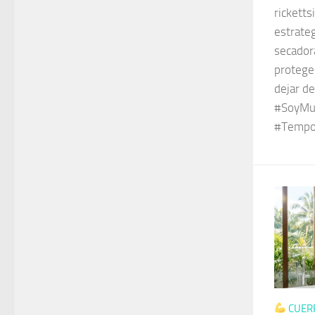
ricketts
estrateg
secadora
proteger
dejar de
#SoyMuj
#Tempo
CUER