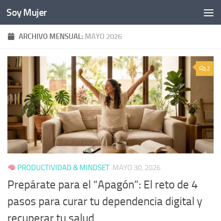
Soy Mujer
Bajo el contenido
ARCHIVO MENSUAL:
MAYO 2026
2
PRODUCTIVIDAD & MINDSET
MAYO 30, 2026
Prepárate para el “Apagón”: El reto de 4
pasos para curar tu dependencia digital y
recuperar tu salud