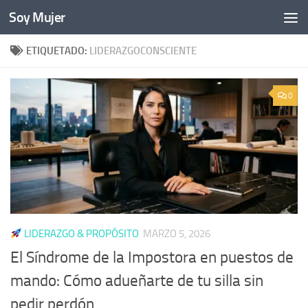
Soy Mujer
Bajo el contenido
ETIQUETADO:
LIDERAZGOCONSCIENTE
0
LIDERAZGO & PROPÓSITO
MARZO 5, 2026
El Síndrome de la Impostora en puestos de
mando: Cómo adueñarte de tu silla sin
pedir perdón