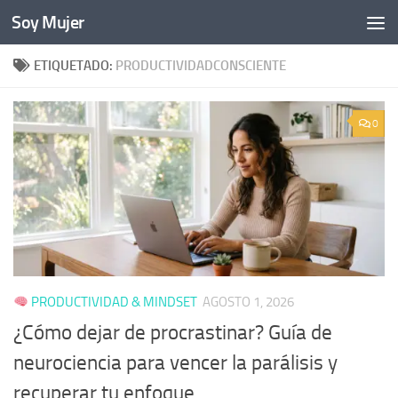
Soy Mujer
Bajo el contenido
ETIQUETADO:
PRODUCTIVIDADCONSCIENTE
0
PRODUCTIVIDAD & MINDSET
AGOSTO 1, 2026
¿Cómo dejar de procrastinar? Guía de
neurociencia para vencer la parálisis y
recuperar tu enfoque