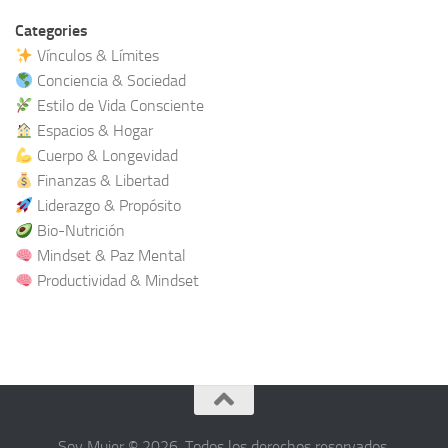
Categories
Vínculos & Límites
Conciencia & Sociedad
Estilo de Vida Consciente
Espacios & Hogar
Cuerpo & Longevidad
Finanzas & Libertad
Liderazgo & Propósito
Bio-Nutrición
Mindset & Paz Mental
Productividad & Mindset
Soy Mujer © 2026. Todos los derechos reservados.