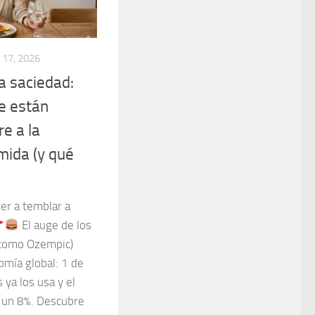
17, 2026
la saciedad:
e están
e a la
omida (y qué
er a temblar a
El auge de los
como Ozempic)
omía global: 1 de
ya los usa y el
ó un 8%. Descubre