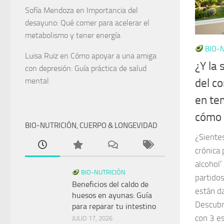
Sofía Mendoza
en
Importancia del
desayuno: Qué comer para acelerar el
metabolismo y tener energía
BIO-N
Luisa Ruiz
en
Cómo apoyar a una amiga
¿Y la 
con depresión: Guía práctica de salud
mental
del c
en te
cómo 
BIO-NUTRICIÓN, CUERPO & LONGEVIDAD
¿Sientes
crónica
alcohol
BIO-NUTRICIÓN
partido
Beneficios del caldo de
están d
huesos en ayunas: Guía
Descubr
para reparar tu intestino
con 3 es
JULIO 17, 2026