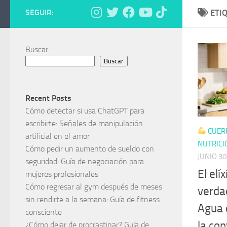
SEGUIR:
ETI
Buscar
Buscar
Recent Posts
Cómo detectar si usa ChatGPT para
escribirte: Señales de manipulación
CUER
artificial en el amor
NUTRICI
Cómo pedir un aumento de sueldo con
JUNIO 30
seguridad: Guía de negociación para
El elí
mujeres profesionales
Cómo regresar al gym después de meses
verdad
sin rendirte a la semana: Guía de fitness
Agua d
consciente
la co
¿Cómo dejar de procrastinar? Guía de