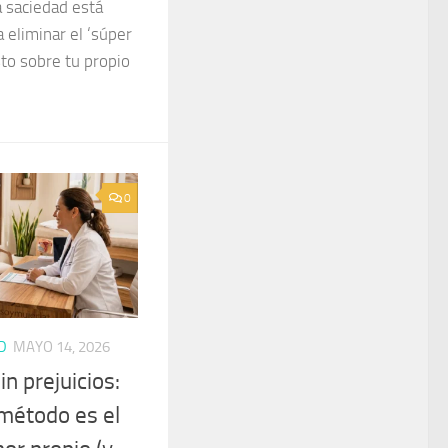
a saciedad está
 eliminar el ‘súper
to sobre tu propio
0
D
MAYO 14, 2026
n prejuicios:
 método es el