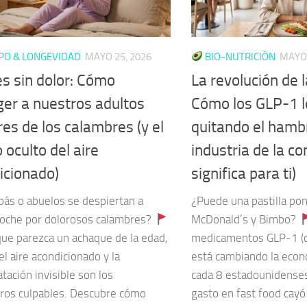
PO & LONGEVIDAD
MAYO 25, 2026
BIO-NUTRICIÓN
MAYO 
s sin dolor: Cómo
La revolución de 
ger a nuestros adultos
Cómo los GLP-1 l
es de los calambres (y el
quitando el hambr
 oculto del aire
industria de la c
icionado)
significa para ti)
pás o abuelos se despiertan a
¿Puede una pastilla pon
oche por dolorosos calambres?
McDonald’s y Bimbo?
e parezca un achaque de la edad,
medicamentos GLP-1 (
el aire acondicionado y la
está cambiando la econ
tación invisible son los
cada 8 estadounidenses 
ros culpables. Descubre cómo
gasto en fast food cay