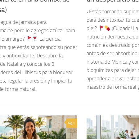
sa)
¿Estás tomando suplem
para desintoxicar tu cu
agua de jamaica para
piel?
¡Cuidado! La 
amarte pero le agregas azúcar para
nutrición demuestra que
e lo amargo?
La ciencia
común es destruido po
ra que estás saboteando su poder
antes de ser absorbido.
o y antioxidante. Descubre la
historia de Mónica y co
 de Natalia y conoce los 3
bioquímicas para dejar d
deres del Hibiscus para bloquear
aprender a elevar este 
s, regular la presión y limpiar tu
maestro de forma real 
de forma natural.
1