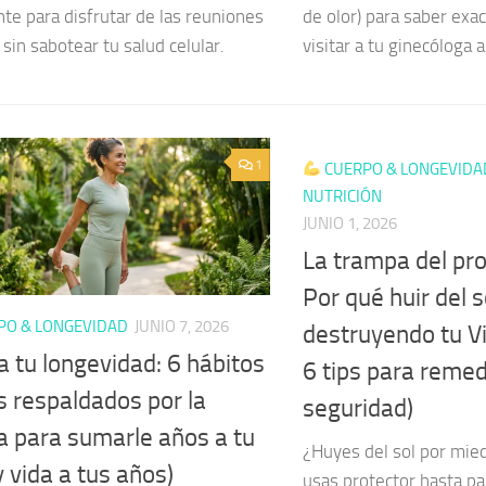
nte para disfrutar de las reuniones
de olor) para saber ex
 sin sabotear tu salud celular.
visitar a tu ginecóloga 
1
CUERPO & LONGEVIDA
NUTRICIÓN
JUNIO 1, 2026
La trampa del pro
Por qué huir del s
PO & LONGEVIDAD
JUNIO 7, 2026
destruyendo tu V
a tu longevidad: 6 hábitos
6 tips para remed
s respaldados por la
seguridad)
ia para sumarle años a tu
¿Huyes del sol por mie
y vida a tus años)
usas protector hasta pa