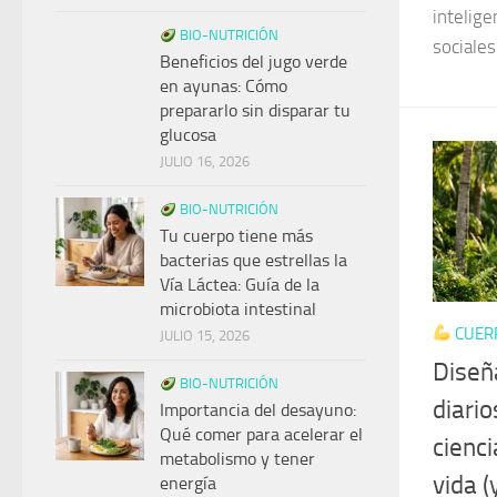
intelige
BIO-NUTRICIÓN
sociales
Beneficios del jugo verde
en ayunas: Cómo
prepararlo sin disparar tu
glucosa
JULIO 16, 2026
BIO-NUTRICIÓN
Tu cuerpo tiene más
bacterias que estrellas la
Vía Láctea: Guía de la
microbiota intestinal
CUER
JULIO 15, 2026
Diseñ
BIO-NUTRICIÓN
diario
Importancia del desayuno:
Qué comer para acelerar el
cienc
metabolismo y tener
vida (
energía