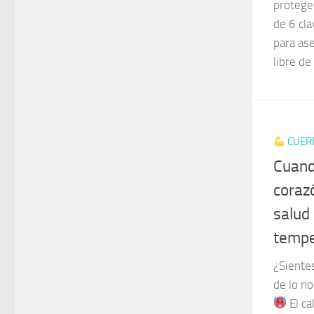
protege
de 6 cla
para as
libre de
CUER
Cuand
corazó
salud
tempe
¿Siente
de lo n
El ca