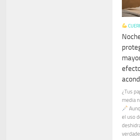
CUER
Noche
prote
mayor
efecto
acond
¿Tus pa
media n
Aunqu
el uso d
deshidra
verdade