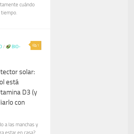
actamente cuándo
a tiempo.
1
D
/
BIO-
tector solar:
ol está
itamina D3 (y
iarlo con
do a las manchas y
ra estar en casa?