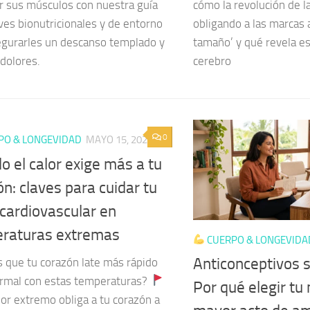
r sus músculos con nuestra guía
cómo la revolución de l
ves bionutricionales y de entorno
obligando a las marcas a
egurarles un descanso templado y
tamaño’ y qué revela es
 dolores.
cerebro
0
PO & LONGEVIDAD
MAYO 15, 2026
o el calor exige más a tu
n: claves para cuidar tu
 cardiovascular en
raturas extremas
CUERPO & LONGEVIDA
Anticonceptivos si
s que tu corazón late más rápido
ormal con estas temperaturas?
Por qué elegir tu
lor extremo obliga a tu corazón a