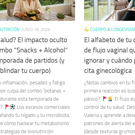
UTRICIÓN
JUNIO 18, 2026
CUERPO & LONGEVIDA
salud? El impacto oculto
El alfabeto de tu 
ombo “Snacks + Alcohol”
de flujo vaginal 
mporada de partidos (y
ignorar y cuándo
blindar tu cuerpo)
cita ginecológica
 inflamación, pesadez y fatiga
¿Notas cambios en tu fl
 por culpa del combo ‘botanas +
primera reacción es bus
’ durante esta temporada de
pánico?
El flujo e
s?
Los excesos comerciales
control de tu salud. Des
añando tu hígado y tu microbiota.
Valeria y aprende a desc
e cómo hackear tu metabolismo
patrones de alerta del 
trategias de bionutrición
(desde texturas grumo