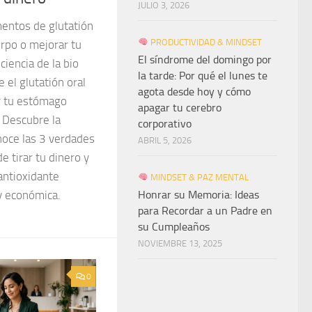
JULIO 3, 2026
entos de glutatión
PRODUCTIVIDAD & MINDSET
erpo o mejorar tu
El síndrome del domingo por
ciencia de la bio
la tarde: Por qué el lunes te
 el glutatión oral
agota desde hoy y cómo
r tu estómago
apagar tu cerebro
 Descubre la
corporativo
noce las 3 verdades
ABRIL 5, 2026
e tirar tu dinero y
antioxidante
MINDSET & PAZ MENTAL
Honrar su Memoria: Ideas
y económica.
para Recordar a un Padre en
su Cumpleaños
NOVIEMBRE 13, 2025
0