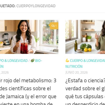
QUETADO:
CUERPOYLONGEVIDAD
1
PO & LONGEVIDAD
/
BIO-
CUERPO & LONGEVIDA
ÓN
NUTRICIÓN
, 2026
JUNIO 20, 2026
xir rojo del metabolismo: 3
¿Estafa o ciencia
es científicas sobre el
verdad sobre el g
e Jamaica (y el error que
qué tus cápsulas
nvierte en una bomba de
un desperdicio de