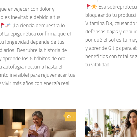
Esa sobreprotecci
que envejecer con dolor y
bloqueando tu producci
o es inevitable debido a tus
Vitamina D3, causando f
¡La ciencia demuestra lo
defensas bajas y debil
o! La epigenética confirma que el
por qué el sol es tu ma
tu longevidad depende de tus
y aprende 6 tips para a
diarios. Descubre la historia de
beneficios con total se
y aprende los 6 hábitos de oro
tu vitalidad
a autofagia nocturna hasta el
to invisible) para rejuvenecer tus
y vivir más años con energía real.
1