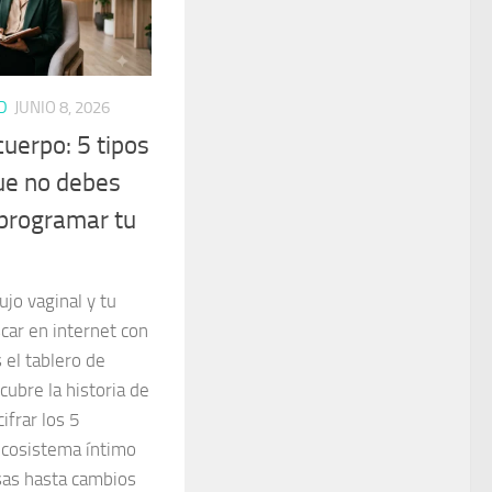
D
JUNIO 8, 2026
cuerpo: 5 tipos
que no debes
 programar tu
ujo vaginal y tu
car en internet con
s el tablero de
cubre la historia de
ifrar los 5
ecosistema íntimo
sas hasta cambios