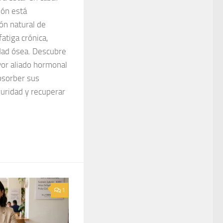
ón está
ón natural de
atiga crónica,
idad ósea. Descubre
yor aliado hormonal
bsorber sus
guridad y recuperar
1