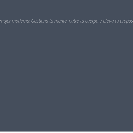
 mujer moderna: Gestiona tu mente, nutre tu cuerpo y eleva tu propósi