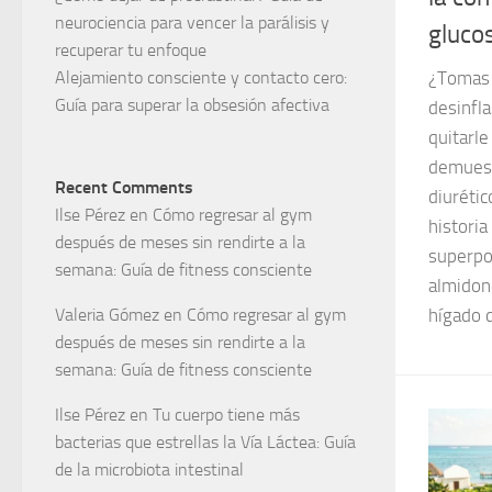
neurociencia para vencer la parálisis y
gluco
recuperar tu enfoque
Alejamiento consciente y contacto cero:
¿Tomas 
Guía para superar la obsesión afectiva
desinfl
quitarl
demuest
Recent Comments
diurétic
Ilse Pérez
en
Cómo regresar al gym
historia
después de meses sin rendirte a la
superpo
semana: Guía de fitness consciente
almidone
Valeria Gómez
en
Cómo regresar al gym
hígado 
después de meses sin rendirte a la
semana: Guía de fitness consciente
Ilse Pérez
en
Tu cuerpo tiene más
bacterias que estrellas la Vía Láctea: Guía
de la microbiota intestinal