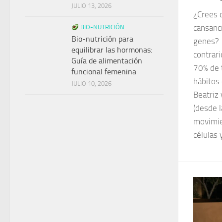
JULIO 13, 2026
¿Crees 
cansanci
BIO-NUTRICIÓN
Bio-nutrición para
genes?
equilibrar las hormonas:
contrari
Guía de alimentación
70% de 
funcional femenina
hábitos 
JULIO 10, 2026
Beatriz 
(desde l
movimien
células 