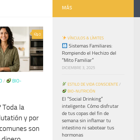
MÁS
0
VÍNCULOS & LÍMITES
Sistemas Familiares:
Rompiendo el Hechizo del
“Mito Familiar”
DICIEMBRE 3, 2025
D
/
BIO-
ESTILO DE VIDA CONSCIENTE
/
BIO-NUTRICIÓN
El “Social Drinking”
? Toda la
inteligente: Cómo disfrutar
de tus copas del fin de
lutatión y por
semana sin inflamar tu
 comunes son
intestino ni sabotear tus
hormonas
 dinero