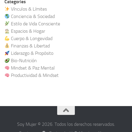
Categories
Vínculos & Límites
Conciencia & Sociedad
Estilo de Vida Consciente
Espacios & Hogar
Cuerpo & Longevidad
Finanzas & Libertad
Liderazgo & Propósito
Bio-Nutrición
Mindset & Paz Mental
Productividad & Mindset
Soy Mujer © 2026. Todos los derechos reservados.