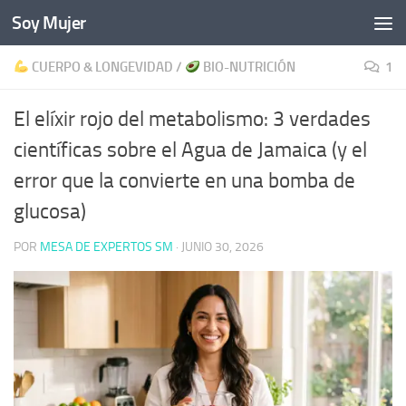
Soy Mujer
Bajo el contenido
CUERPO & LONGEVIDAD
/
BIO-NUTRICIÓN
1
El elíxir rojo del metabolismo: 3 verdades
científicas sobre el Agua de Jamaica (y el
error que la convierte en una bomba de
glucosa)
POR
MESA DE EXPERTOS SM
·
JUNIO 30, 2026