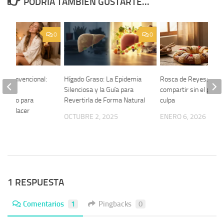
PODRÍA TAMBIÉN GUSTARTE...
0
0
 lo convencional:
Hígado Graso: La Epidemia
Rosca de Reyes: El pl
 de
Silenciosa y la Guía para
compartir sin el peso 
miento para
Revertirla de Forma Natural
culpa
r tu placer
OCTUBRE 2, 2025
ENERO 6, 2026
2026
1 RESPUESTA
Comentarios
1
Pingbacks
0