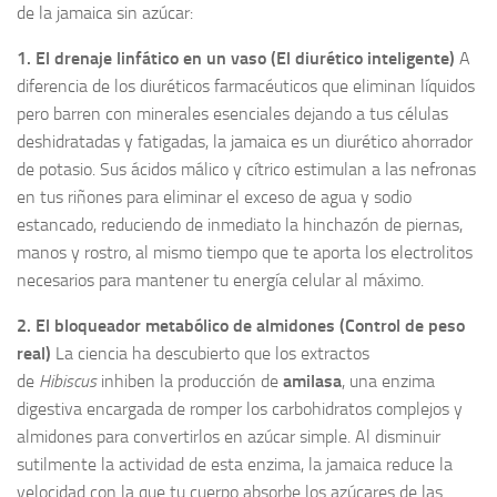
de la jamaica sin azúcar:
1. El drenaje linfático en un vaso (El diurético inteligente)
A
diferencia de los diuréticos farmacéuticos que eliminan líquidos
pero barren con minerales esenciales dejando a tus células
deshidratadas y fatigadas, la jamaica es un diurético ahorrador
de potasio. Sus ácidos málico y cítrico estimulan a las nefronas
en tus riñones para eliminar el exceso de agua y sodio
estancado, reduciendo de inmediato la hinchazón de piernas,
manos y rostro, al mismo tiempo que te aporta los electrolitos
necesarios para mantener tu energía celular al máximo.
2. El bloqueador metabólico de almidones (Control de peso
real)
La ciencia ha descubierto que los extractos
de
Hibiscus
inhiben la producción de
amilasa
, una enzima
digestiva encargada de romper los carbohidratos complejos y
almidones para convertirlos en azúcar simple. Al disminuir
sutilmente la actividad de esta enzima, la jamaica reduce la
velocidad con la que tu cuerpo absorbe los azúcares de las