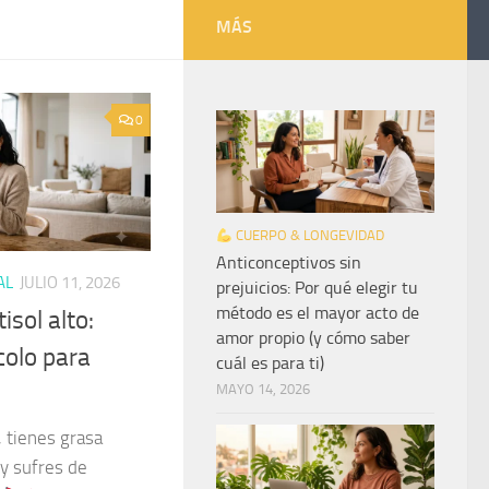
MÁS
0
CUERPO & LONGEVIDAD
Anticonceptivos sin
AL
JULIO 11, 2026
prejuicios: Por qué elegir tu
método es el mayor acto de
isol alto:
amor propio (y cómo saber
colo para
cuál es para ti)
MAYO 14, 2026
 tienes grasa
y sufres de