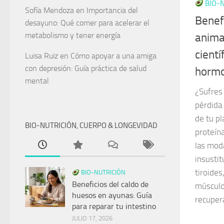
BIO-N
Sofía Mendoza
en
Importancia del
Benefi
desayuno: Qué comer para acelerar el
metabolismo y tener energía
animal
cientí
Luisa Ruiz
en
Cómo apoyar a una amiga
con depresión: Guía práctica de salud
hormo
mental
¿Sufres 
pérdida 
de tu p
BIO-NUTRICIÓN, CUERPO & LONGEVIDAD
proteína
las mod
insustit
tiroides
BIO-NUTRICIÓN
Beneficios del caldo de
músculo
huesos en ayunas: Guía
recupera
para reparar tu intestino
JULIO 17, 2026