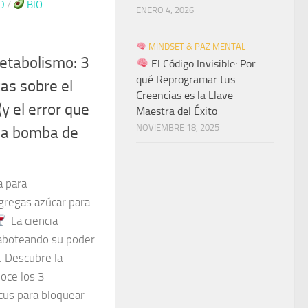
D
/
BIO-
ENERO 4, 2026
MINDSET & PAZ MENTAL
 metabolismo: 3
El Código Invisible: Por
qué Reprogramar tus
cas sobre el
Creencias es la Llave
y el error que
Maestra del Éxito
NOVIEMBRE 18, 2025
una bomba de
a para
gregas azúcar para
La ciencia
aboteando su poder
. Descubre la
noce los 3
cus para bloquear