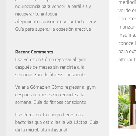
mediod
neurociencia para vencer la parálisis y
verde e
recuperar tu enfoque
cometes 
Alejamiento consciente y contacto cero:
manzana
Guía para superar la obsesión afectiva
insulina
conoce l
para ext
Recent Comments
Ilse Pérez
en
Cómo regresar al gym
alterar 
después de meses sin rendirte a la
semana: Guía de fitness consciente
Valeria Gómez
en
Cómo regresar al gym
después de meses sin rendirte a la
semana: Guía de fitness consciente
Ilse Pérez
en
Tu cuerpo tiene más
bacterias que estrellas la Vía Láctea: Guía
de la microbiota intestinal