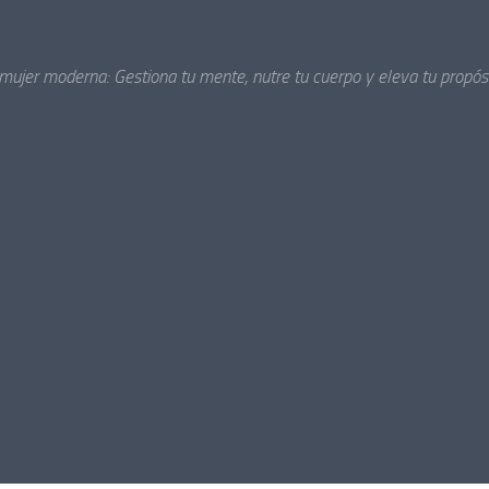
 mujer moderna: Gestiona tu mente, nutre tu cuerpo y eleva tu propósi