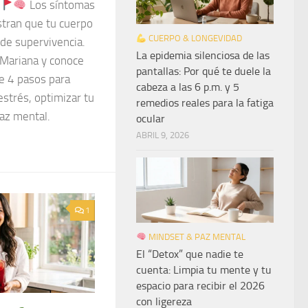
Los síntomas
stran que tu cuerpo
CUERPO & LONGEVIDAD
de supervivencia.
La epidemia silenciosa de las
 Mariana y conoce
pantallas: Por qué te duele la
de 4 pasos para
cabeza a las 6 p.m. y 5
estrés, optimizar tu
remedios reales para la fatiga
paz mental.
ocular
ABRIL 9, 2026
1
MINDSET & PAZ MENTAL
El “Detox” que nadie te
cuenta: Limpia tu mente y tu
espacio para recibir el 2026
con ligereza