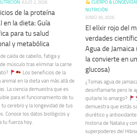
UTRICIÓN
JULIO 2, 2026
CUERPO & LONGEVIDA
NUTRICIÓN
cios de la proteína
JUNIO 30, 2026
 en la dieta: Guía
El elíxir rojo del
fica para tu salud
verdades científi
nal y metabólica
Agua de Jamaica (
de caída de cabello, fatiga y
la convierte en 
de músculo tras eliminar la carne
glucosa)
lato?
Los beneficios de la
 animal en la dieta van más allá de
¿Tomas agua de jamaic
as. La ciencia demuestra que es
desinflamarte pero le a
uible para el funcionamiento de tu
quitarle lo amargo?
, tu cerebro y la longevidad de tus
demuestra que estás s
s. Conoce los datos biológicos y
diurético y antioxidante
 tu fuerza hoy.
historia de Natalia y co
superpoderes del Hibis