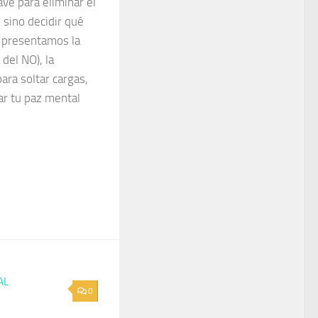
ave para eliminar el
 sino decidir qué
e presentamos la
 del NO), la
ara soltar cargas,
ar tu paz mental
AL
0