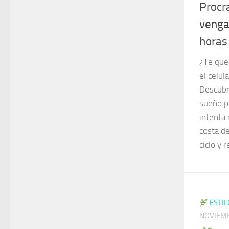
Procr
venga
horas
¿Te que
el celu
Descubre
sueño p
intenta 
costa d
ciclo y 
ESTIL
NOVIEMB