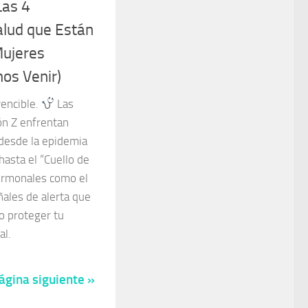
Las 4
alud que Están
Mujeres
os Venir)
vencible.
Las
ón Z enfrentan
 desde la epidemia
hasta el “Cuello de
ormonales como el
ales de alerta que
o proteger tu
al.
ágina siguiente »