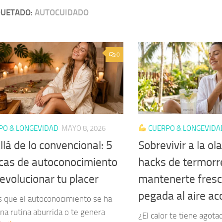
QUETADO:
AUTOCUIDADO
0
PO & LONGEVIDAD
MAYO 8, 2026
CUERPO & LONGEVIDA
lá de lo convencional: 5
Sobrevivir a la ola
icas de autoconocimiento
hacks de termorr
evolucionar tu placer
mantenerte fresca
pegada al aire ac
s que el autoconocimiento se ha
na rutina aburrida o te genera
¿El calor te tiene agot