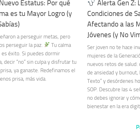
Nuevo Estatus: Por qué
Alerta Gen Z: 
lma es tu Mayor Logro (y
Condiciones de S
Sabías)
Afectando a las 
Jóvenes (y No Vim
eñaron a perseguir metas, pero
os perseguir la paz.
Tu calma
Ser joven no te hace in
 es éxito. Si puedes dormir
mujeres de la Generaci
a, decir “no” sin culpa y disfrutar tu
nuevos retos de salud:
 prisa, ya ganaste. Redefinamos el
de ansiedad y burnout, 
enos prisa, más vida.
Texto” y desórdenes h
SOP. Descubre las 4 señ
no debes ignorar y cóm
bienestar en la era digit
P