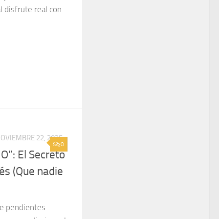
 disfrute real con
OVIEMBRE 22, 2025
0
O”: El Secreto
rés (Que nadie
de pendientes