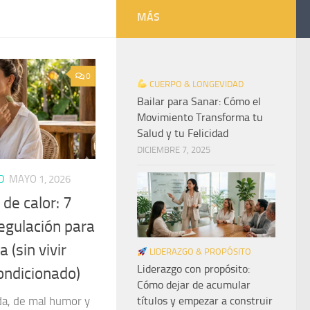
MÁS
0
CUERPO & LONGEVIDAD
Bailar para Sanar: Cómo el
Movimiento Transforma tu
Salud y tu Felicidad
DICIEMBRE 7, 2025
D
MAYO 1, 2026
 de calor: 7
egulación para
 (sin vivir
LIDERAZGO & PROPÓSITO
Liderazgo con propósito:
ondicionado)
Cómo dejar de acumular
ada, de mal humor y
títulos y empezar a construir