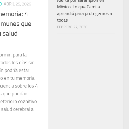
Alerta por sarampión en
D
ABRIL 25, 2026
México: Lo que Camila
 memoria: 4
aprendió para protegernos a
todas
omunes que
FEBRERO 27, 2026
u salud
ormir, para la
todos los días sin
n podría estar
to en tu memoria.
ciencia sobre los 4
 que podrían
eterioro cognitivo
 salud cerebral a