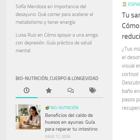
ESPAC
Sofía Mendoza
en
Importancia del
Tu sa
desayuno: Qué comer para acelerar el
metabolismo y tener energía
Cómo 
Luisa Ruiz
en
Cómo apoyar a una amiga
reduc
con depresión: Guía práctica de salud
¿Tus ma
mental
el deso
visual e
cortisol
BIO-NUTRICIÓN, CUERPO & LONGEVIDAD
Descubr
baño en
pasos p
recuper
BIO-NUTRICIÓN
Beneficios del caldo de
huesos en ayunas: Guía
para reparar tu intestino
JULIO 17, 2026