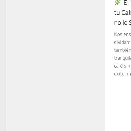
El 
tu Ca
no lo 
Nos ens
olvidam
también
tranquil
café sin
éxito: m