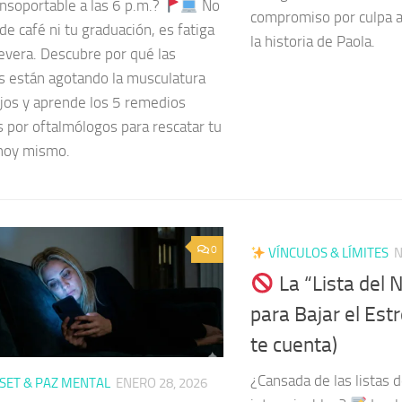
insoportable a las 6 p.m.?
No
compromiso por culpa al
 de café ni tu graduación, es fatiga
la historia de Paola.
severa. Descubre por qué las
as están agotando la musculatura
ojos y aprende los 5 remedios
s por oftalmólogos para rescatar tu
hoy mismo.
0
VÍNCULOS & LÍMITES
N
La “Lista del N
para Bajar el Est
te cuenta)
¿Cansada de las listas 
ET & PAZ MENTAL
ENERO 28, 2026