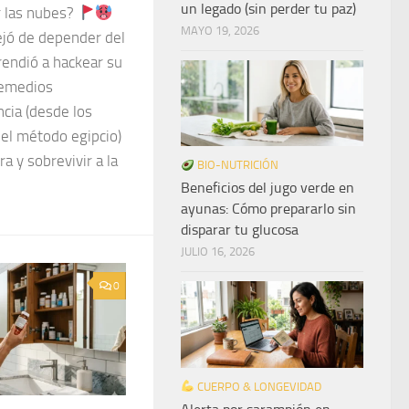
un legado (sin perder tu paz)
or las nubes?
MAYO 19, 2026
jó de depender del
rendió a hackear su
remedios
cia (desde los
 el método egipcio)
a y sobrevivir a la
BIO-NUTRICIÓN
Beneficios del jugo verde en
ayunas: Cómo prepararlo sin
disparar tu glucosa
JULIO 16, 2026
0
CUERPO & LONGEVIDAD