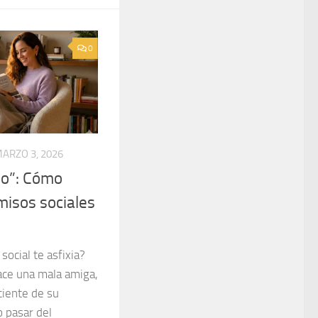
0
ARZO 3, 2026
“no”: Cómo
isos sociales
social te asfixia?
ace una mala amiga,
ciente de su
 pasar del