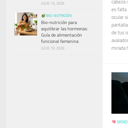
cabeza 
JULIO 13, 2026
es falta
BIO-NUTRICIÓN
ocular 
Bio-nutrición para
pantall
equilibrar las hormonas:
de tus 
Guía de alimentación
avalado
funcional femenina
mirada 
JULIO 10, 2026
MINDS