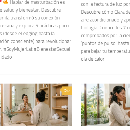
Hablar de masturbación es
con la factura de luz p
e salud y bienestar. Descubre
Descubre cómo Clara de
mila transformó su conexión
aire acondicionado y ap
 misma y explora 5 prácticas poco
biología. Conoce los 7 
 (desde el edging hasta la
comprobados por la cien
ción consciente) para revolucionar
‘puntos de pulso’ hasta
er. #SoyMujerLat #BienestarSexual
para bajar tu temperatur
idado
ola de calor.
2