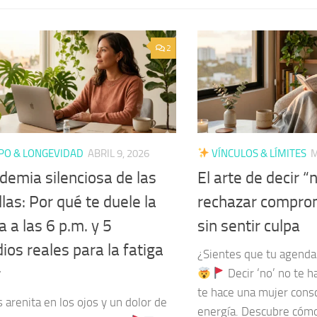
2
PO & LONGEVIDAD
ABRIL 9, 2026
VÍNCULOS & LÍMITES
M
demia silenciosa de las
El arte de decir 
las: Por qué te duele la
rechazar comprom
 a las 6 p.m. y 5
sin sentir culpa
os reales para la fatiga
¿Sientes que tu agenda 
r
Decir ‘no’ no te h
te hace una mujer cons
 arenita en los ojos y un dolor de
energía. Descubre cómo