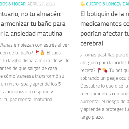
IOS & HOGAR
ABRIL 27, 2026
CUERPO & LONGEVIDA
ntuario, no tu almacén:
El botiquín de la
armonizar tu baño para
medicamentos c
ir la ansiedad matutina
podrían afectar t
cerebral
ñanas empiezan con estrés al ver
rden de tu baño?
El caos
¿Tomas pastillas para d
n tu lavabo dispara micro-dosis de
alergia o para la acidez 
 antes de que salgas de casa.
receta?
Tu botiquí
e cómo Vanessa transformó su
cobrando un peaje ocul
 un micro-spa y aprende los 5
Descubre lo que dice la 
ara armonizar tu espacio y
medicamentos comunes
ar tu paz mental matutina.
aumentar el riesgo de d
y aprende a proteger tu
largo plazo.