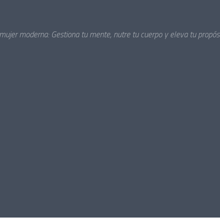
 mujer moderna: Gestiona tu mente, nutre tu cuerpo y eleva tu propósi