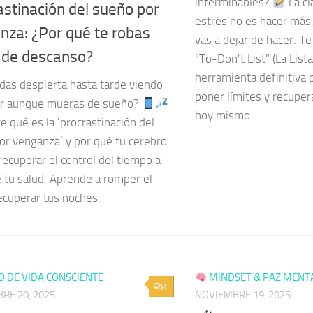
interminables?
La cl
astinación del sueño por
estrés no es hacer más,
nza: ¿Por qué te robas
vas a dejar de hacer. T
 de descanso?
“To-Don’t List” (La Lista
herramienta definitiva p
das despierta hasta tarde viendo
poner límites y recuper
lar aunque mueras de sueño?
hoy mismo.
 qué es la ‘procrastinación del
or venganza’ y por qué tu cerebro
recuperar el control del tiempo a
e tu salud. Aprende a romper el
recuperar tus noches.
O DE VIDA CONSCIENTE
MINDSET & PAZ MENT
0
RE 20, 2025
NOVIEMBRE 19, 2025