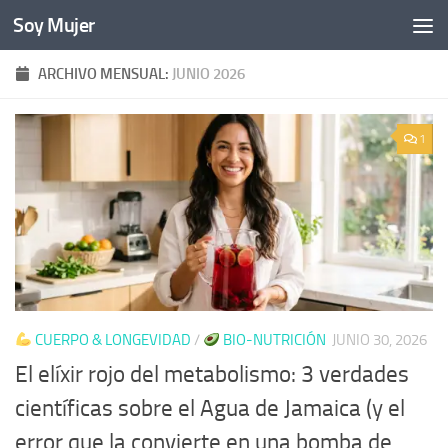
Soy Mujer
Bajo el contenido
ARCHIVO MENSUAL:
JUNIO 2026
1
CUERPO & LONGEVIDAD
/
BIO-NUTRICIÓN
JUNIO 30, 2026
El elíxir rojo del metabolismo: 3 verdades
científicas sobre el Agua de Jamaica (y el
error que la convierte en una bomba de