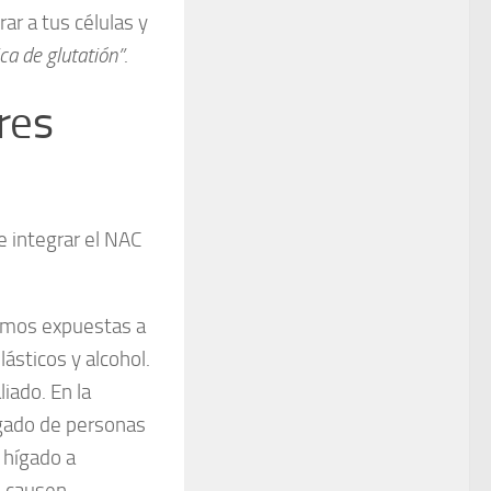
ar a tus células y
ica de glutatión”
.
res
e integrar el NAC
imos expuestas a
lásticos y alcohol.
liado. En la
hígado de personas
 hígado a
e causen