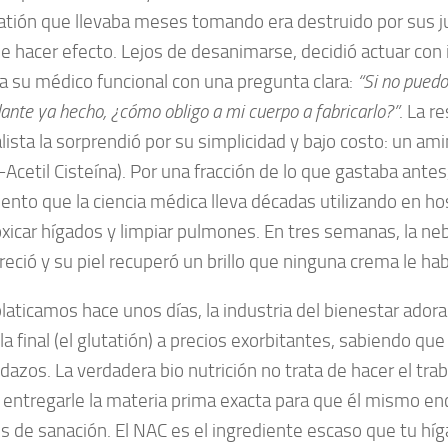
atión que llevaba meses tomando era destruido por sus j
e hacer efecto. Lejos de desanimarse, decidió actuar con i
a su médico funcional con una pregunta clara:
“Si no puedo
dante ya hecho, ¿cómo obligo a mi cuerpo a fabricarlo?”
. La r
lista la sorprendió por su simplicidad y bajo costo: un am
Acetil Cisteína). Por una fracción de lo que gastaba antes
nto que la ciencia médica lleva décadas utilizando en ho
xicar hígados y limpiar pulmones. En tres semanas, la ne
eció y su piel recuperó un brillo que ninguna crema le hab
aticamos hace unos días, la industria del bienestar adora
a final (el glutatión) a precios exorbitantes, sabiendo que 
dazos. La verdadera bio nutrición no trata de hacer el trab
 entregarle la materia prima exacta para que él mismo en
 de sanación. El NAC es el ingrediente escaso que tu híg