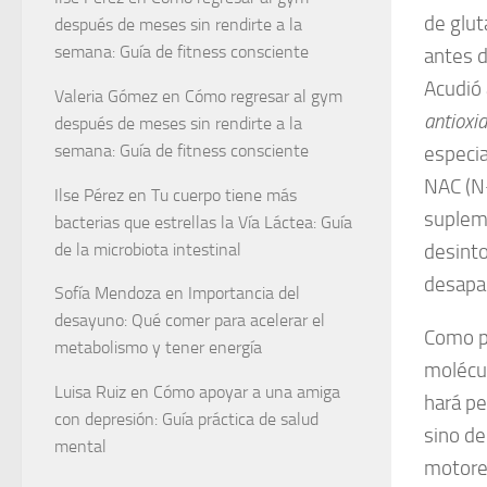
de glut
después de meses sin rendirte a la
semana: Guía de fitness consciente
antes d
Acudió 
Valeria Gómez
en
Cómo regresar al gym
antioxi
después de meses sin rendirte a la
semana: Guía de fitness consciente
especia
NAC (N-
Ilse Pérez
en
Tu cuerpo tiene más
supleme
bacterias que estrellas la Vía Láctea: Guía
de la microbiota intestinal
desinto
desapar
Sofía Mendoza
en
Importancia del
desayuno: Qué comer para acelerar el
Como pl
metabolismo y tener energía
molécul
Luisa Ruiz
en
Cómo apoyar a una amiga
hará pe
con depresión: Guía práctica de salud
sino de
mental
motores