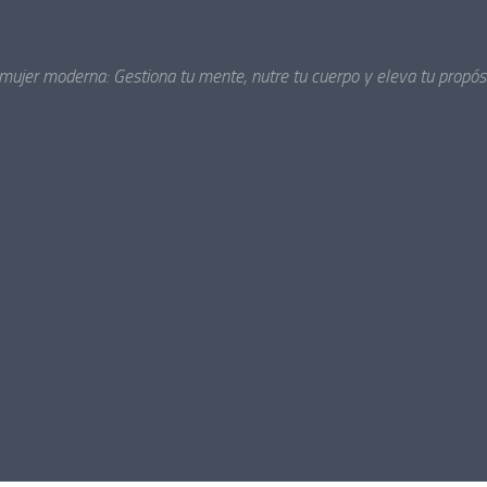
 mujer moderna: Gestiona tu mente, nutre tu cuerpo y eleva tu propósi