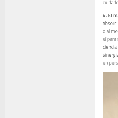
ciudade
4. El 
absorci
o al m
sí para
cienci
sinergi
en per