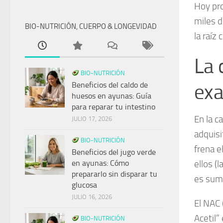
Hoy pro
miles d
BIO-NUTRICIÓN, CUERPO & LONGEVIDAD
la raíz 
La 
BIO-NUTRICIÓN
Beneficios del caldo de
exa
huesos en ayunas: Guía
para reparar tu intestino
En la c
JULIO 17, 2026
adquisi
BIO-NUTRICIÓN
frena e
Beneficios del jugo verde
en ayunas: Cómo
ellos (
prepararlo sin disparar tu
es sum
glucosa
JULIO 16, 2026
El NAC 
Acetil”
BIO-NUTRICIÓN