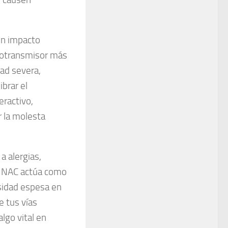
un impacto
urotransmisor más
ad severa,
brar el
eractivo,
r la molesta
a alergias,
El NAC actúa como
sidad espesa en
e tus vías
algo vital en