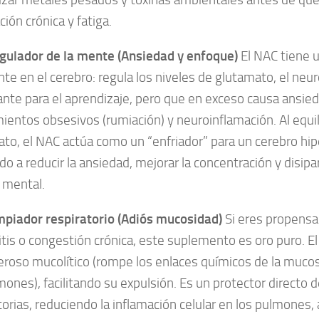
ción crónica y fatiga.
egulador de la mente (Ansiedad y enfoque)
El NAC tiene 
nte en el cerebro: regula los niveles de glutamato, el ne
nte para el aprendizaje, pero que en exceso causa ansied
entos obsesivos (rumiación) y neuroinflamación. Al equili
to, el NAC actúa como un “enfriador” para un cerebro hip
o a reducir la ansiedad, mejorar la concentración y disipa
 mental.
impiador respiratorio (Adiós mucosidad)
Si eres propensa 
tis o congestión crónica, este suplemento es oro puro. 
roso mucolítico (rompe los enlaces químicos de la muco
mones), facilitando su expulsión. Es un protector directo d
torias, reduciendo la inflamación celular en los pulmones, 