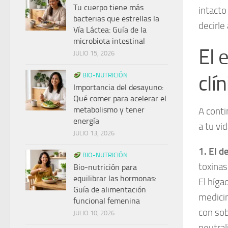
Tu cuerpo tiene más
intacto
bacterias que estrellas la
decirle
Vía Láctea: Guía de la
microbiota intestinal
El 
JULIO 15, 2026
clí
BIO-NUTRICIÓN
Importancia del desayuno:
Qué comer para acelerar el
metabolismo y tener
A conti
energía
a tu vid
JULIO 13, 2026
1. El 
BIO-NUTRICIÓN
toxinas
Bio-nutrición para
equilibrar las hormonas:
El híga
Guía de alimentación
medicin
funcional femenina
con sob
JULIO 10, 2026
neutral