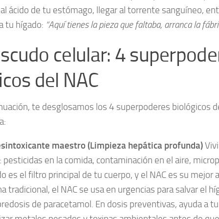
 al ácido de tu estómago, llegar al torrente sanguíneo, entr
 a tu hígado:
“Aquí tienes la pieza que faltaba, arranca la fábr
escudo celular: 4 superpode
nicos del NAC
nuación, te desglosamos los 4 superpoderes biológicos d
a:
desintoxicante maestro (Limpieza hepática profunda)
Viv
: pesticidas en la comida, contaminación en el aire, microp
do es el filtro principal de tu cuerpo, y el NAC es su mejor a
a tradicional, el NAC se usa en urgencias para salvar el 
redosis de paracetamol. En dosis preventivas, ayuda a tu
izar metales pesados y toxinas ambientales antes de qu