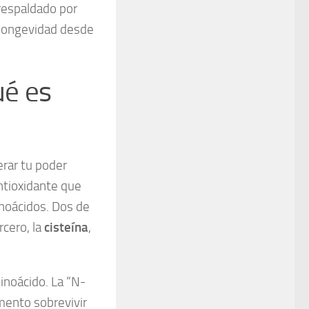
respaldado por
 longevidad desde
ué es
erar tu poder
antioxidante que
inoácidos. Dos de
rcero, la
cisteína
,
inoácido. La “N-
mento sobrevivir