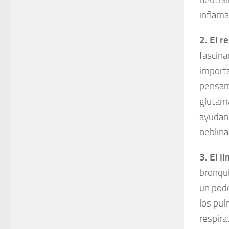
inflama
2. El r
fascina
importa
pensami
glutama
ayudand
neblina
3. El l
bronqui
un pode
los pul
respira