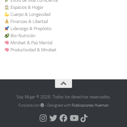
Estilo de Vida Consciente
Espacios & Hogar
Cuerpo & Longevidad
Finanzas & Libertad
Liderazgo & Propósito
Bio-Nutrición
Mindset & Paz Mental
Productividad & Mindset
Soy Mujer © 2026. Todos los derechos reservados.
Funciona con
- Designed with
Publicaciones Hueman