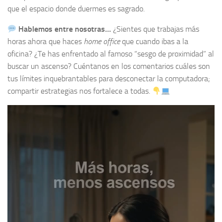
que el espacio donde duermes es sagrado.
Hablemos entre nosotras…
¿Sientes que trabajas más
horas ahora que haces
home office
que cuando ibas a la
oficina? ¿Te has enfrentado al famoso “sesgo de proximidad” al
buscar un ascenso? Cuéntanos en los comentarios cuáles son
tus límites inquebrantables para desconectar la computadora;
compartir estrategias nos fortalece a todas.