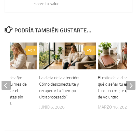
sobre tu salud.
PODRÍA TAMBIÉN GUSTARTE...
0
0
mitad de año:
La dieta de la atención:
El mito de la disciplina
izar tu mes de
Cómo desconectarte y
qué diseñar tu entorn
recuperar el
recuperar tu “tiempo
funciona mejor que la
tus metas sin
ultraprocesado”
de voluntad
burnout
JUNIO 6, 2026
MARZO 16, 2026
 2026