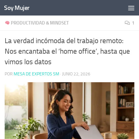
Soy Mujer
Bajo el contenido
PRODUCTIVIDAD & MINDSET
1
La verdad incómoda del trabajo remoto:
Nos encantaba el ‘home office’, hasta que
vimos los datos
POR
MESA DE EXPERTOS SM
·
JUNIO 22, 2026