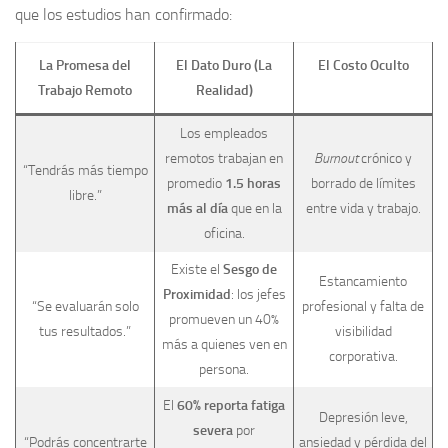
que los estudios han confirmado:
La Promesa del
El Dato Duro (La
El Costo Oculto
Trabajo Remoto
Realidad)
Los empleados
remotos trabajan en
Burnout
crónico y
“Tendrás más tiempo
promedio
1.5 horas
borrado de límites
libre.”
más al día
que en la
entre vida y trabajo.
oficina.
Existe el
Sesgo de
Estancamiento
Proximidad
: los jefes
“Se evaluarán solo
profesional y falta de
promueven un 40%
tus resultados.”
visibilidad
más a quienes ven en
corporativa.
persona.
El
60% reporta fatiga
Depresión leve,
severa
por
“Podrás concentrarte
ansiedad y pérdida del