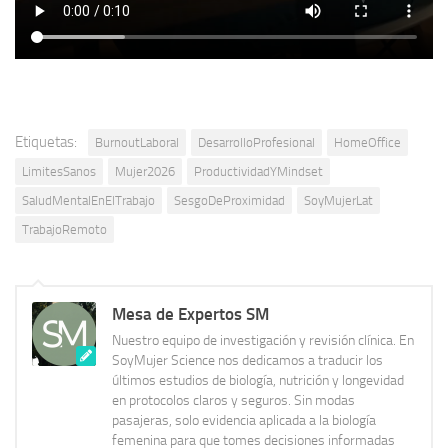
Etiquetas:
BurnoutLaboral
DesarrolloProfesional
HomeOffice
LimitesSanos
Mujer2026
ProductividadYMindset
SaludMentalEnElTrabajo
SesgoDeProximidad
SoyMujerLat
TrabajoRemoto
Mesa de Expertos SM
Nuestro equipo de investigación y revisión clínica. En
SoyMujer Science nos dedicamos a traducir los
últimos estudios de biología, nutrición y longevidad
en protocolos claros y seguros. Sin modas
pasajeras, solo evidencia aplicada a la biología
femenina para que tomes decisiones informadas