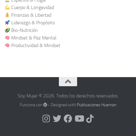
Cuerpo & Longevidad
Finanzas & Libertad
Liderazgo & Propósito
Bio-Nutrición
Mindset & Paz Mental
Productividad & Mindset
Soy Mujer © 2026. Todos los derechos reservados.
Funciona con
- Designed with
Publicaciones Hueman