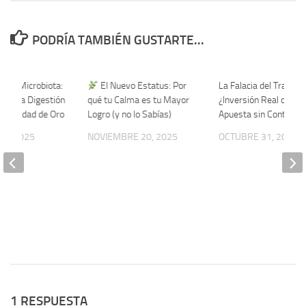
PODRÍA TAMBIÉN GUSTARTE...
0
0
or y Microbiota:
El Nuevo Estatus: Por
La Falacia del Trading:
ara una Digestión
qué tu Calma es tu Mayor
¿Inversión Real o una
en la Edad de Oro
Logro (y no lo Sabías)
Apuesta sin Controles
10, 2025
NOVIEMBRE 20, 2025
OCTUBRE 31, 2025
1 RESPUESTA