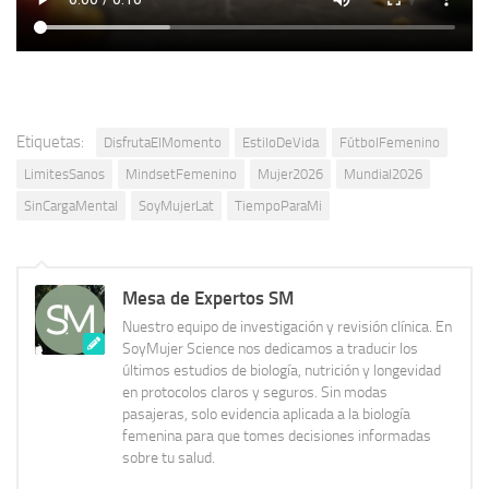
Etiquetas:
DisfrutaElMomento
EstiloDeVida
FútbolFemenino
LimitesSanos
MindsetFemenino
Mujer2026
Mundial2026
SinCargaMental
SoyMujerLat
TiempoParaMi
Mesa de Expertos SM
Nuestro equipo de investigación y revisión clínica. En
SoyMujer Science nos dedicamos a traducir los
últimos estudios de biología, nutrición y longevidad
en protocolos claros y seguros. Sin modas
pasajeras, solo evidencia aplicada a la biología
femenina para que tomes decisiones informadas
sobre tu salud.