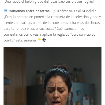
¡Que ruede el balón y que disfrutes bajo tus propias reglas!
Hablemos entre nosotras…
¿Tú cómo vives el Mundial?
¿Eres la primera en ponerte la camiseta de la selección y no te
pierdes un partido, o eres de las que aprovecha esas dos horas
para tener paz y hacer sus cosas? Cuéntanos en los
comentarios cómo vas a aplicar la regla de “cero servicio de
cuarto” esta semana.