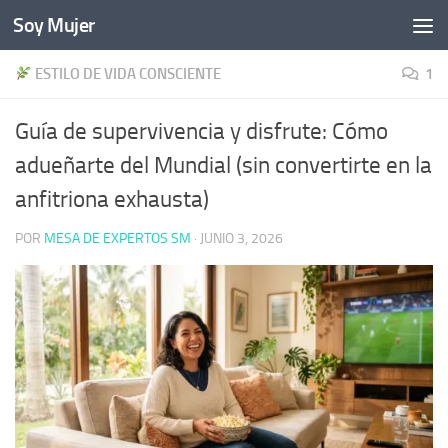
Soy Mujer
Bajo el contenido
ESTILO DE VIDA CONSCIENTE
1
Guía de supervivencia y disfrute: Cómo
adueñarte del Mundial (sin convertirte en la
anfitriona exhausta)
POR
MESA DE EXPERTOS SM
·
JUNIO 3, 2026