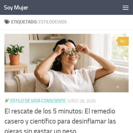
Soy Mujer
Bajo el contenido
ETIQUETADO:
ESTILODEVIDA
1
ESTILO DE VIDA CONSCIENTE
JUNIO 28, 2026
El rescate de los 5 minutos: El remedio
casero y científico para desinflamar las
ojeras sin gastar un peso