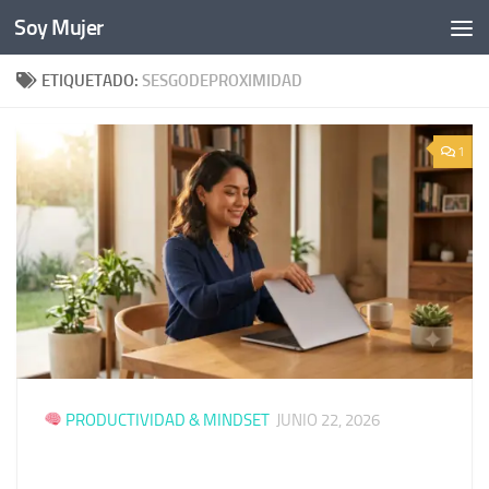
Soy Mujer
Bajo el contenido
ETIQUETADO:
SESGODEPROXIMIDAD
1
PRODUCTIVIDAD & MINDSET
JUNIO 22, 2026