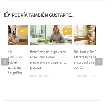
PODRÍA TAMBIÉN GUSTARTE...
1
0
ión de la
Beneficios del jugo verde
Bio-Nutrición: Alimentos
: Cómo los GLP-
en ayunas: Cómo
estratégicos para domar
 quitando el
prepararlo sin disparar tu
el cortisol y vencer el
la industria de
glucosa
estrés
(y qué significa
JULIO 16, 2026
FEBRERO 16, 2026
 2026