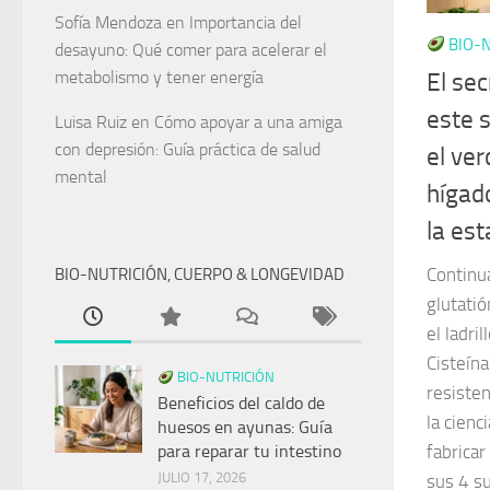
Sofía Mendoza
en
Importancia del
BIO-N
desayuno: Qué comer para acelerar el
metabolismo y tener energía
El se
este 
Luisa Ruiz
en
Cómo apoyar a una amiga
con depresión: Guía práctica de salud
el ve
mental
hígado
la est
Continu
BIO-NUTRICIÓN, CUERPO & LONGEVIDAD
glutati
el ladril
Cisteín
BIO-NUTRICIÓN
resisten
Beneficios del caldo de
la cienc
huesos en ayunas: Guía
fabricar
para reparar tu intestino
JULIO 17, 2026
sus 4 s