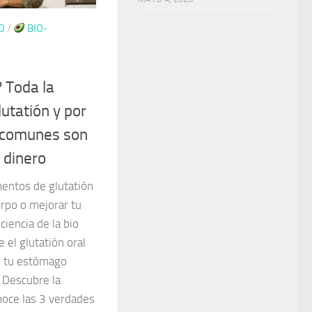
D
/
BIO-
? Toda la
lutatión y por
 comunes son
 dinero
entos de glutatión
erpo o mejorar tu
ciencia de la bio
 el glutatión oral
r tu estómago
 Descubre la
noce las 3 verdades