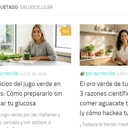
QUETADO:
SALUDCELULAR
0
UTRICIÓN
JULIO 16, 2026
BIO-NUTRICIÓN
JUNIO
cios del jugo verde en
El oro verde de t
s: Cómo prepararlo sin
3 razones científ
rar tu glucosa
comer aguacate t
(y cómo hackea t
jugo verde por las mañanas y
s cansada y con antojos a
¿Todavía le tienes mied