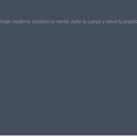
 mujer moderna: Gestiona tu mente, nutre tu cuerpo y eleva tu propósi