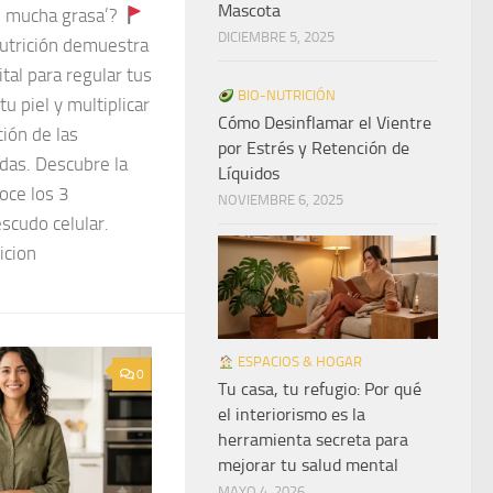
Mascota
e mucha grasa’?
DICIEMBRE 5, 2025
nutrición demuestra
ital para regular tus
BIO-NUTRICIÓN
u piel y multiplicar
Cómo Desinflamar el Vientre
ión de las
por Estrés y Retención de
das. Descubre la
Líquidos
oce los 3
NOVIEMBRE 6, 2025
scudo celular.
icion
ESPACIOS & HOGAR
0
Tu casa, tu refugio: Por qué
el interiorismo es la
herramienta secreta para
mejorar tu salud mental
MAYO 4, 2026