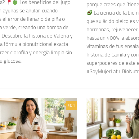
ía?
Los beneficios del jugo
porque crees que ‘tien
n ayunas se anulan cuando
La ciencia de la bio 
el error de llenarlo de piña o
que su ácido oleico es v
 verde, creando una bomba de
hormonas, rejuvenecer t
. Descubre la historia de Valeria y
hasta un 400% la absorc
a fórmula bionutricional exacta
vitaminas de tus ensala
raer clorofila y energía limpia sin
historia de Camila y con
tu glucosa.
superpoderes de este e
#SoyMujerLat #BioNutr
1