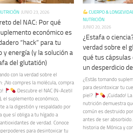
UTRICIÓN
JUNIO 23, 2026
CUERPO & LONGEVIDA
NUTRICIÓN
creto del NAC: Por qué
JUNIO 20, 2026
suplemento económico es
¿Estafa o ciencia
rdadero “hack” para tu
verdad sobre el g
 y energía (y la solución a
qué tus cápsulas
afa del glutatión)
un desperdicio de
ando con la verdad sobre el
¿Estás tomando suplem
ón: ¡No compres la molécula, compra
para desintoxicar tu cu
lo!
Descubre el NAC (N-Acetil
piel?
¡Cuidado! La 
a), el suplemento económico,
nutrición demuestra que
te a la digestión y respaldado por
común es destruido po
ia que sí obliga a tu hígado a
antes de ser absorbido.
 antioxidantes de verdad. Conoce
historia de Mónica y co
uperpoderes para desintoxicar tu