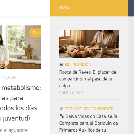
MÁS
2
BIO-NUTRICIÓN
Rosca de Reyes: El placer de
 27, 2026
compartir sin el peso de la
culpa
u metabolismo:
ENERO 6, 2026
icas para
odos los días
ESTILO DE VIDA CONSCIENTE
Salva Vidas en Casa: Guía
u juventud)
Completa para el Botiquín de
o al aguacate
Primeros Auxilios de tu