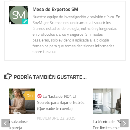
Mesa de Expertos SM
Nuestro equipo de investigación y revisión clínica. En
SoyMujer Science nos dedicamos a traducir los
últimos estudios de biología, nutrición y longevidad
en protocolos claros y seguros. Sin modas
pasajeras, solo evidencia aplicada a la biología
femenina para que tomes decisiones informadas
sobre tu salud.
PODRÍA TAMBIÉN GUSTARTE...
1
0
La “Lista del NO”: El
Secreto para Bajar el Estrés
(Que nadie te cuenta)
NOVIEMBRE 22, 2025
 de la salvadora:
La técnica del “Sándwi
r a tu pareja
Pon límites en el trab