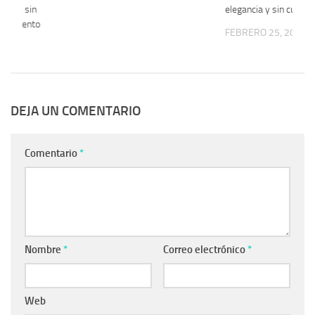
mente sin
elegancia y sin culpas
 el intento
FEBRERO 25, 2026
 2026
DEJA UN COMENTARIO
Comentario
*
Nombre
*
Correo electrónico
*
Web