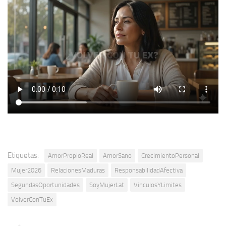
Etiquetas:
AmorPropioReal
AmorSano
CrecimientoPersonal
Mujer2026
RelacionesMaduras
ResponsabilidadAfectiva
SegundasOportunidades
SoyMujerLat
VinculosYLimites
VolverConTuEx