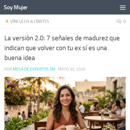
Soy Mujer
Bajo el contenido
VÍNCULOS & LÍMITES
0
La versión 2.0: 7 señales de madurez que
indican que volver con tu ex sí es una
buena idea
POR
MESA DE EXPERTOS SM
·
MAYO 30, 2026