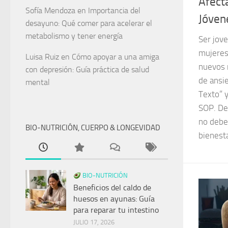
Afect
Sofía Mendoza
en
Importancia del
Jóven
desayuno: Qué comer para acelerar el
metabolismo y tener energía
Ser jove
mujeres
Luisa Ruiz
en
Cómo apoyar a una amiga
nuevos 
con depresión: Guía práctica de salud
de ansie
mental
Texto” 
SOP. De
no debe
BIO-NUTRICIÓN, CUERPO & LONGEVIDAD
bienesta
BIO-NUTRICIÓN
Beneficios del caldo de
huesos en ayunas: Guía
para reparar tu intestino
JULIO 17, 2026