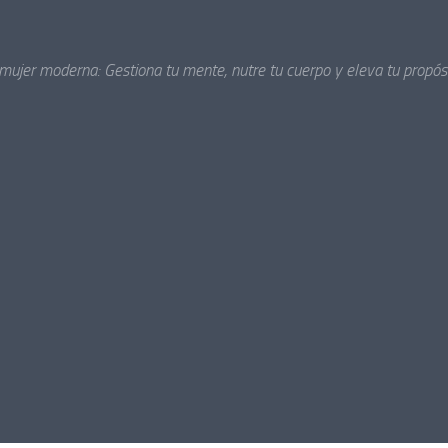
 mujer moderna: Gestiona tu mente, nutre tu cuerpo y eleva tu propósi