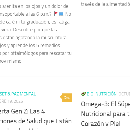
través de la alimentac
 arenita en los ojos y un dolor de
insoportable a las 6 p.m.?
No
 de café ni tu graduación, es fatiga
severa. Descubre por qué las
as están agotando la musculatura
ojos y aprende los 5 remedios
s por oftalmólogos para rescatar tu
hoy mismo.
ET & PAZ MENTAL
BIO-NUTRICIÓN
OCTUB
0
RE 19, 2025
Omega-3: El Súp
rta Gen Z: Las 4
Nutricional para 
ciones de Salud que Están
Corazón y Piel