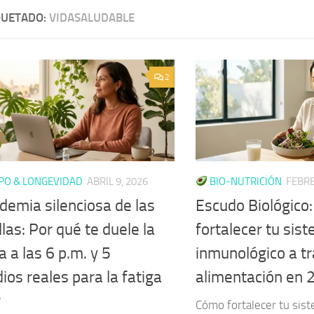
QUETADO:
VIDASALUDABLE
2
PO & LONGEVIDAD
ABRIL 9, 2026
BIO-NUTRICIÓN
FEBRE
demia silenciosa de las
Escudo Biológico
las: Por qué te duele la
fortalecer tu sis
 a las 6 p.m. y 5
inmunológico a tr
os reales para la fatiga
alimentación en 
r
Cómo fortalecer tu sis