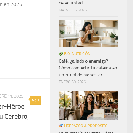
de voluntad
ión en 2026
MARZO 16, 2026
BIO-NUTRICIÓN
Café, ¿aliado o enemigo?
Cómo convertir tu cafeína en
un ritual de bienestar
ENERO 30, 2026
RE 11, 2025
0
er-Héroe
tu Cerebro,
LIDERAZGO & PROPÓSITO