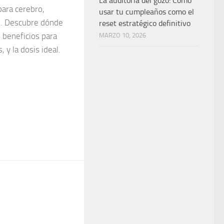
La auditoría del gozo: Cómo
para cerebro,
usar tu cumpleaños como el
es. Descubre dónde
reset estratégico definitivo
 beneficios para
MARZO 10, 2026
 y la dosis ideal.