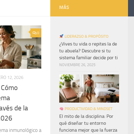
MÁS
0
LIDERAZGO & PROPÓSITO
¿Vives tu vida o repites la de
tu abuela? Descubre si tu
sistema familiar decide por ti
NOVIEMBRE 26, 2025
RO 12, 2026
: Cómo
tema
avés de la
PRODUCTIVIDAD & MINDSET
El mito de la disciplina: Por
2026
qué diseñar tu entorno
tema inmunológico a
funciona mejor que la fuerza