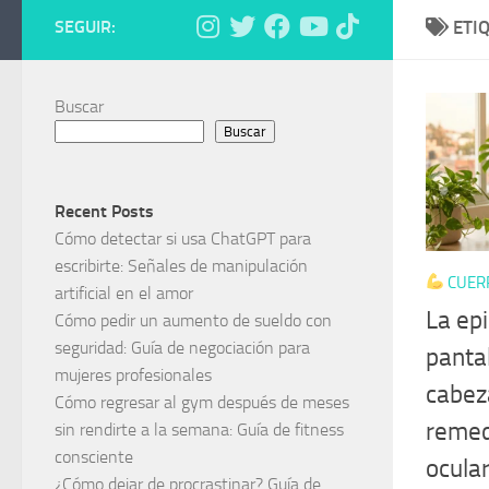
SEGUIR:
ETI
Buscar
Buscar
Recent Posts
Cómo detectar si usa ChatGPT para
escribirte: Señales de manipulación
CUER
artificial en el amor
La epi
Cómo pedir un aumento de sueldo con
seguridad: Guía de negociación para
pantal
mujeres profesionales
cabeza
Cómo regresar al gym después de meses
remedi
sin rendirte a la semana: Guía de fitness
consciente
ocula
¿Cómo dejar de procrastinar? Guía de