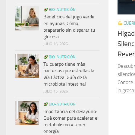
BIO-NUTRICIÓN
Beneficios del jugo verde
CUER
en ayunas: Cómo
prepararlo sin disparar tu
Hígad
glucosa
Silenc
JULIO 16, 2026
Rever
BIO-NUTRICIÓN
Tu cuerpo tiene más
Descubr
bacterias que estrellas la
silencio
Vía Láctea: Guía de la
Conoce 
microbiota intestinal
la grasa
JULIO 15, 2026
BIO-NUTRICIÓN
Importancia del desayuno:
Qué comer para acelerar el
metabolismo y tener
energía