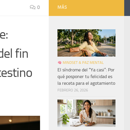
0
MÁS
e:
el fin
MINDSET & PAZ MENTAL
testino
El síndrome del “Ya casi”: Por
qué posponer tu felicidad es
la receta para el agotamiento
FEBRERO 26, 2026