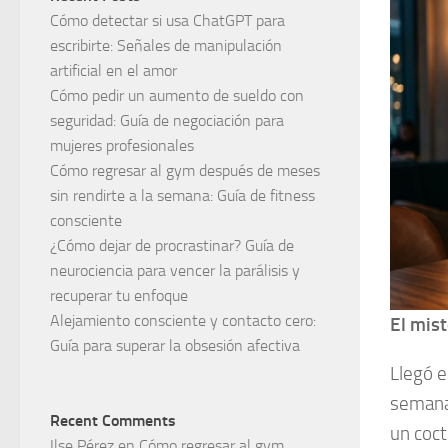
Cómo detectar si usa ChatGPT para
escribirte: Señales de manipulación
artificial en el amor
Cómo pedir un aumento de sueldo con
seguridad: Guía de negociación para
mujeres profesionales
Cómo regresar al gym después de meses
sin rendirte a la semana: Guía de fitness
consciente
¿Cómo dejar de procrastinar? Guía de
neurociencia para vencer la parálisis y
recuperar tu enfoque
Alejamiento consciente y contacto cero:
El mist
Guía para superar la obsesión afectiva
Llegó e
semana,
Recent Comments
un coct
Ilse Pérez
en
Cómo regresar al gym