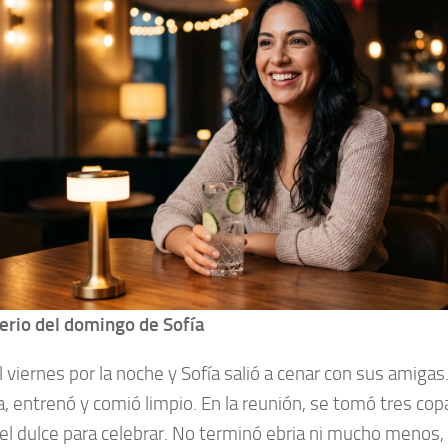
erio del domingo de Sofía
l viernes por la noche y Sofía salió a cenar con sus amigas.
 entrenó y comió limpio. En la reunión, se tomó tres copa
el dulce para celebrar. No terminó ebria ni mucho menos,