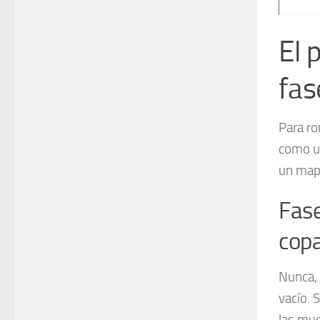
El 
fas
Para ro
como un
un mapa
Fase
copa
Nunca, 
vacío. 
las muc