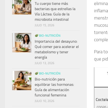
elimina
Tu cuerpo tiene más
bacterias que estrellas la
inflama
Vía Láctea: Guía de la
menstru
microbiota intestinal
mucosa 
JULIO 15, 2026
torrent
BIO-NUTRICIÓN
comple
Importancia del desayuno:
Qué comer para acelerar el
Para to
metabolismo y tener
energía
que pid
JULIO 13, 2026
BIO-NUTRICIÓN
Bio-nutrición para
equilibrar las hormonas:
Guía de alimentación
funcional femenina
Coctele
JULIO 10, 2026
copas 