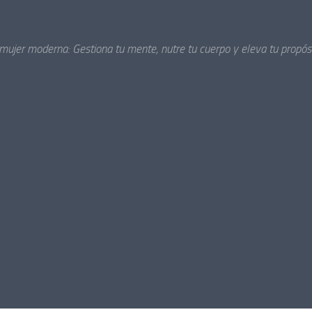
 mujer moderna: Gestiona tu mente, nutre tu cuerpo y eleva tu propósi