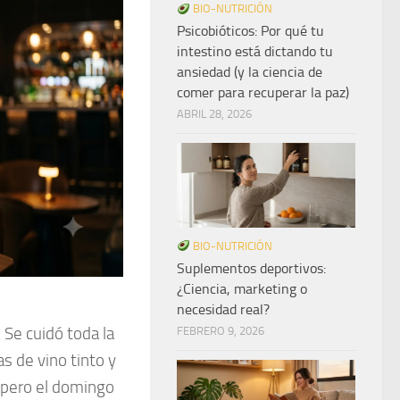
BIO-NUTRICIÓN
Psicobióticos: Por qué tu
intestino está dictando tu
ansiedad (y la ciencia de
comer para recuperar la paz)
ABRIL 28, 2026
BIO-NUTRICIÓN
Suplementos deportivos:
¿Ciencia, marketing o
necesidad real?
 Se cuidó toda la
FEBRERO 9, 2026
s de vino tinto y
 pero el domingo