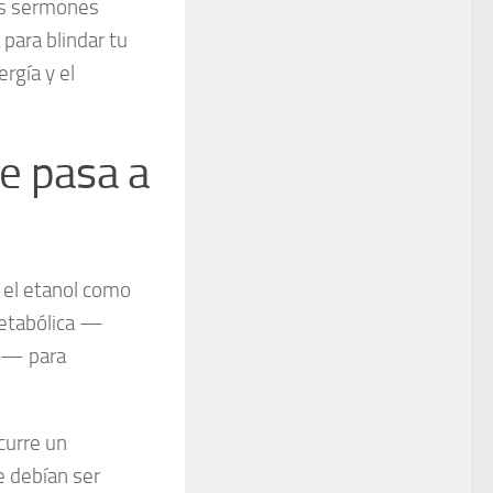
os sermones
 para blindar tu
rgía y el
le pasa a
 el etanol como
 metabólica —
os— para
curre un
e debían ser