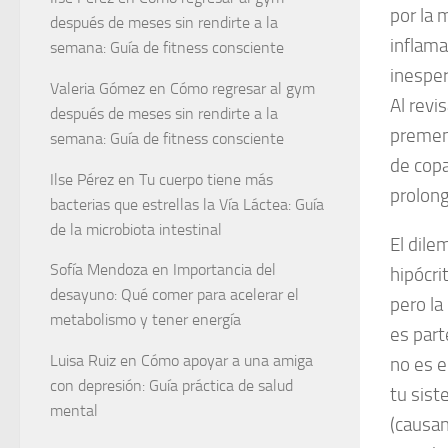
por la 
después de meses sin rendirte a la
inflama
semana: Guía de fitness consciente
inesper
Valeria Gómez
en
Cómo regresar al gym
Al revi
después de meses sin rendirte a la
premen
semana: Guía de fitness consciente
de copa
Ilse Pérez
en
Tu cuerpo tiene más
prolon
bacterias que estrellas la Vía Láctea: Guía
de la microbiota intestinal
El dile
Sofía Mendoza
en
Importancia del
hipócri
desayuno: Qué comer para acelerar el
pero la
metabolismo y tener energía
es part
Luisa Ruiz
en
Cómo apoyar a una amiga
no es e
con depresión: Guía práctica de salud
tu sist
mental
(causan