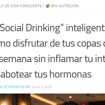
LO DE VIDA CONSCIENTE
/
BIO-NUTRICIÓN
“Social Drinking” inteligent
o disfrutar de tus copas d
semana sin inflamar tu in
sabotear tus hormonas
A DE EXPERTOS SM
·
JULIO 3, 2026