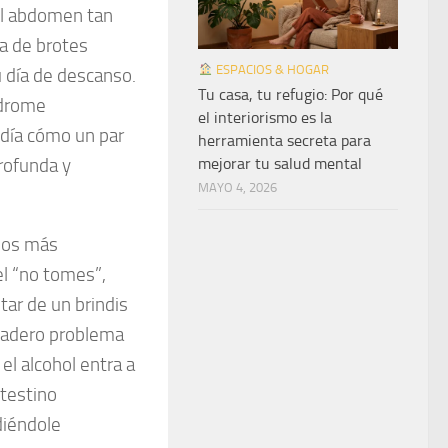
 el abdomen tan
na de brotes
ESPACIOS & HOGAR
 día de descanso.
Tu casa, tu refugio: Por qué
ndrome
el interiorismo es la
día cómo un par
herramienta secreta para
mejorar tu salud mental
rofunda y
MAYO 4, 2026
nos más
 el “no tomes”,
tar de un brindis
rdadero problema
 el alcohol entra a
ntestino
diéndole