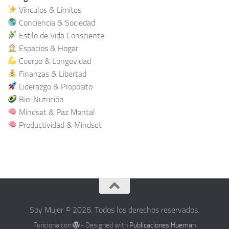
Vínculos & Límites
Conciencia & Sociedad
Estilo de Vida Consciente
Espacios & Hogar
Cuerpo & Longevidad
Finanzas & Libertad
Liderazgo & Propósito
Bio-Nutrición
Mindset & Paz Mental
Productividad & Mindset
Soy Mujer © 2026. Todos los derechos reservados.
Funciona con
- Designed with
Publicaciones Hueman