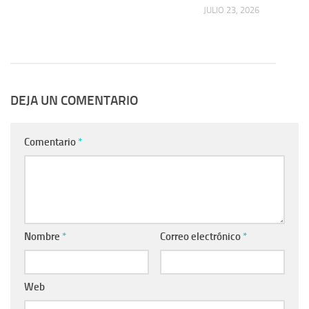
 2026
JULIO 23, 2026
DEJA UN COMENTARIO
Comentario
*
Nombre
*
Correo electrónico
*
Web