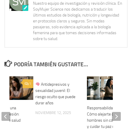
Nuestro equipo de investigación y revisión clínica. En
SoyMujer Science nos dedicamos a traducir los
últimos estudios de biología, nutrición y longevidad
en protocolos claros y seguros. Sin modas
pasajeras, solo evidencia aplicada a la biología
femenina para que tomes decisiones informadas
sobre tu salud.
PODRÍA TAMBIÉN GUSTARTE...
1
0
Antidepresivos y
sexualidad juvenil: El
riesgo oculto que puede
durar años
yar a una
Responsabilidad afectiva:
NOVIEMBRE 12, 2025
 depresión:
Cómo alejarte de
tica de salud
hombres sin compromiso
y cuidar tu paz mental