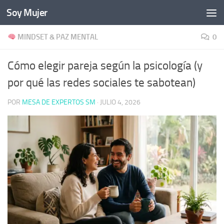
Soy Mujer
Bajo el contenido
MINDSET & PAZ MENTAL
0
Cómo elegir pareja según la psicología (y
por qué las redes sociales te sabotean)
POR
MESA DE EXPERTOS SM
·
JULIO 4, 2026