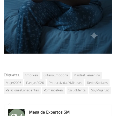
Etiquetas:
AmorReal
CriterioEmocional
MindsetFemenino
Mujer2026
Parejas2026
ProductividadYMindset
RedesSociales
RelacionesConscientes
RomanceReal
SaludMental
SoyMujerLat
Mesa de Expertos SM