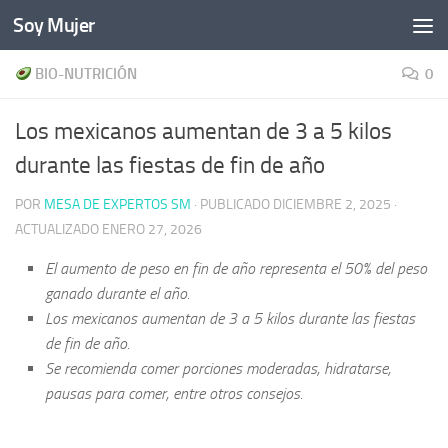
Soy Mujer
Bajo el contenido
BIO-NUTRICIÓN
0
Los mexicanos aumentan de 3 a 5 kilos
durante las fiestas de fin de año
POR
MESA DE EXPERTOS SM
· PUBLICADO
DICIEMBRE 2, 2025
·
ACTUALIZADO
ENERO 27, 2026
El aumento de peso en fin de año representa el 50% del peso
ganado durante el año.
Los mexicanos aumentan de 3 a 5 kilos durante las fiestas
de fin de año.
Se recomienda comer porciones moderadas, hidratarse,
pausas para comer, entre otros consejos.