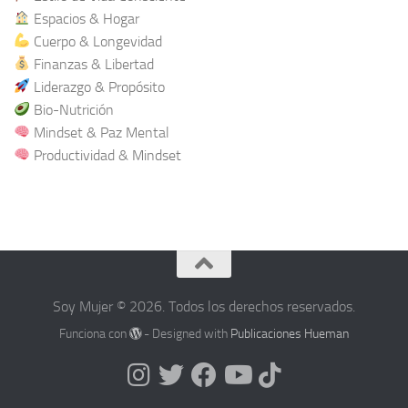
Espacios & Hogar
Cuerpo & Longevidad
Finanzas & Libertad
Liderazgo & Propósito
Bio-Nutrición
Mindset & Paz Mental
Productividad & Mindset
Soy Mujer © 2026. Todos los derechos reservados.
Funciona con
- Designed with
Publicaciones Hueman