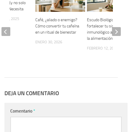
rebro (y no solo
los) Necesita
E 24, 2025
Café, ¿aliado o enemigo?
Escudo Biológico: Cómo
Cómo convertir tu cafeína
fortalecer tu sistema
en un ritual de bienestar
inmunológico a través de
la alimentación en 2026
ENERO 30, 2026
FEBRERO 12, 2026
DEJA UN COMENTARIO
Comentario
*