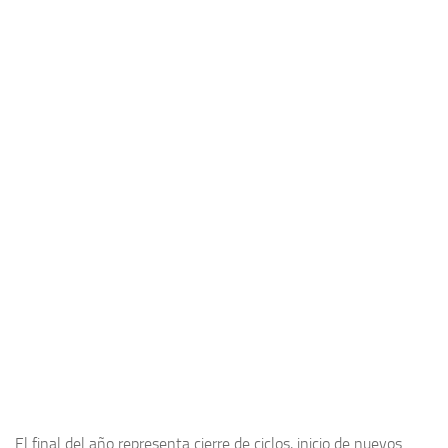
El final del año representa cierre de ciclos, inicio de nuevos