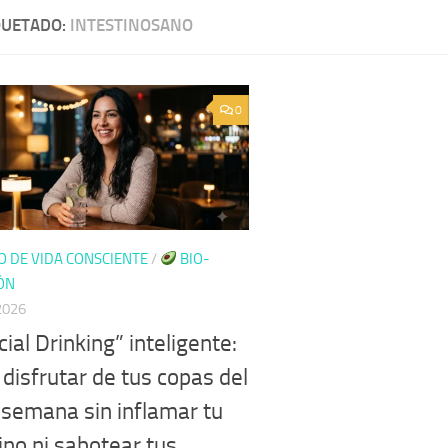
QUETADO:
INTESTINOSANO
0
O DE VIDA CONSCIENTE
/
BIO-
ÓN
 2026
cial Drinking” inteligente:
disfrutar de tus copas del
e semana sin inflamar tu
ino ni sabotear tus