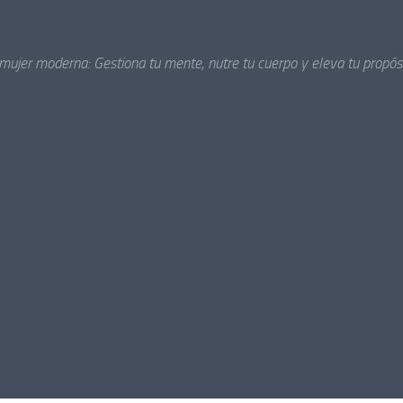
 mujer moderna: Gestiona tu mente, nutre tu cuerpo y eleva tu propósi