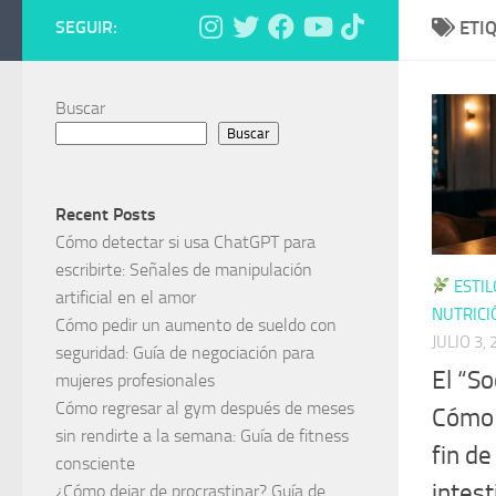
SEGUIR:
ETI
Buscar
Buscar
Recent Posts
Cómo detectar si usa ChatGPT para
escribirte: Señales de manipulación
ESTIL
artificial en el amor
NUTRICI
Cómo pedir un aumento de sueldo con
JULIO 3,
seguridad: Guía de negociación para
El “So
mujeres profesionales
Cómo regresar al gym después de meses
Cómo 
sin rendirte a la semana: Guía de fitness
fin d
consciente
intest
¿Cómo dejar de procrastinar? Guía de