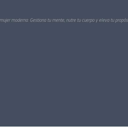
 mujer moderna: Gestiona tu mente, nutre tu cuerpo y eleva tu propósi