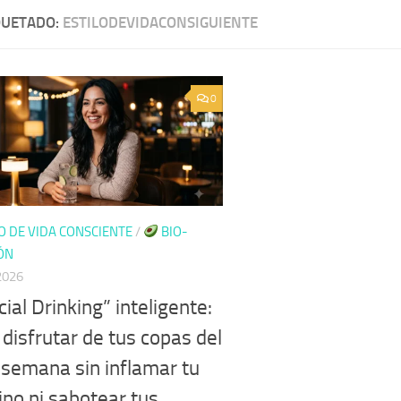
QUETADO:
ESTILODEVIDACONSIGUIENTE
0
O DE VIDA CONSCIENTE
/
BIO-
ÓN
 2026
cial Drinking” inteligente:
disfrutar de tus copas del
e semana sin inflamar tu
ino ni sabotear tus