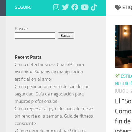
SEGUIR:
ETI
Buscar
Buscar
Recent Posts
Cómo detectar si usa ChatGPT para
escribirte: Señales de manipulación
ESTIL
artificial en el amor
NUTRICI
Cómo pedir un aumento de sueldo con
JULIO 3,
seguridad: Guía de negociación para
El “So
mujeres profesionales
Cómo regresar al gym después de meses
Cómo 
sin rendirte a la semana: Guía de fitness
fin d
consciente
intest
¿Cómo dejar de procrastinar? Guía de