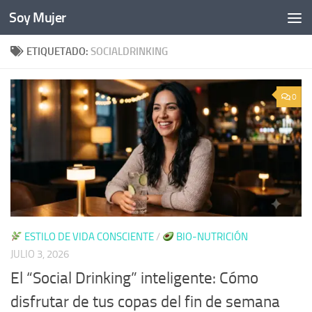
Soy Mujer
Bajo el contenido
ETIQUETADO:
SOCIALDRINKING
0
ESTILO DE VIDA CONSCIENTE
/
BIO-NUTRICIÓN
JULIO 3, 2026
El “Social Drinking” inteligente: Cómo
disfrutar de tus copas del fin de semana