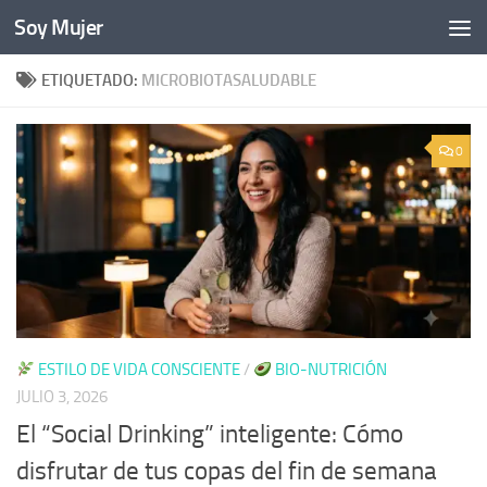
Soy Mujer
Bajo el contenido
ETIQUETADO:
MICROBIOTASALUDABLE
0
ESTILO DE VIDA CONSCIENTE
/
BIO-NUTRICIÓN
JULIO 3, 2026
El “Social Drinking” inteligente: Cómo
disfrutar de tus copas del fin de semana