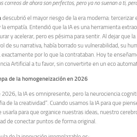
s correos de ahora son perfectos, pero ya no suenan a ti, per
a
descubrió el mayor riesgo de la era moderna: tercerizar
 y la empatía. Entendió que la IA es una herramienta extrao
urar y acelerar, pero es pésima para sentir. Al dejar que 
rol de su narrativa, había borrado su vulnerabilidad, su hu
 exactamente por lo que la contrataban. Hoy te enseñam
encia Artificial a tu favor, sin convertirte en un eco automa
mpa de la homogeneización en 2026
 2026, la IA es omnipresente, pero la neurociencia cognit
ofia de la creatividad”. Cuando usamos la IA para que pien
e usarla para que organice nuestras ideas, nuestro cerebro
ad de conectar puntos de forma original.
ula de la innovación irremplazable es: