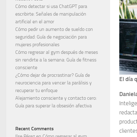
Cómo detectar si usa ChatGPT para
escribirte: Señales de manipulación
artificial en el amor
Cómo pedir un aumento de sueldo con
seguridad: Guía de negociación para
mujeres profesionales
Cómo regresar al gym después de meses
sin rendirte a la semana: Guía de fitness
consciente
¿Cómo dejar de procrastinar? Guía de
El día
neurociencia para vencer la parálisis y
recuperar tu enfoque
Daniel
Alejamiento consciente y contacto cero:
Intelig
Guía para superar la obsesión afectiva
redacta
product
Recent Comments
cliente
Ilse Pérez
en
Cómo regresar al gym