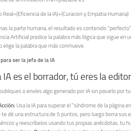
 Real=(Eficiencia de la IA)+(Curacion y Empatia Humana)
inas la parte humana, el resultado es contenido “perfecto”
encia Artificial predice la palabra más lógica que sigue en u
 elige la palabra que más conmueve.
para ser la jefa de la IA
a IA es el borrador, tú eres la edito
ubliques o envíes algo generado por IA sin pasarlo por tu 
Acción:
Usa la IA para superar el “síndrome de la página en
 te dé una estructura de 5 puntos, pero luego borra sus 
éricos y reescríbelos usando tus propias anécdotas, tu h