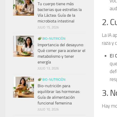
voc
Tu cuerpo tiene más
aud
bacterias que estrellas la
Vía Láctea: Guía de la
2. C
microbiota intestinal
JULIO 15, 2026
La IA a
BIO-NUTRICIÓN
raza y c
Importancia del desayuno:
Qué comer para acelerar el
El 
metabolismo y tener
energía
que
JULIO 13, 2026
def
res
BIO-NUTRICIÓN
Bio-nutrición para
3. N
equilibrar las hormonas:
Guía de alimentación
funcional femenina
Hay mom
JULIO 10, 2026