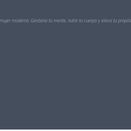
 mujer moderna: Gestiona tu mente, nutre tu cuerpo y eleva tu propósi