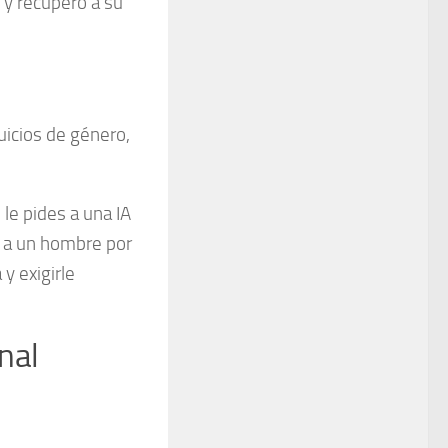
s y recuperó a su
uicios de género,
le pides a una IA
a a un hombre por
 y exigirle
nal