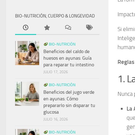
Impacto
BIO-NUTRICIÓN, CUERPO & LONGEVIDAD
Si elim
Intelig
BIO-NUTRICIÓN
humano
Beneficios del caldo de
huesos en ayunas: Guía
Reglas 
para reparar tu intestino
JULIO 17, 2026
1. L
BIO-NUTRICIÓN
Beneficios del jugo verde
Nunca p
en ayunas: Cómo
prepararlo sin disparar tu
La 
glucosa
que
JULIO 16, 2026
gen
BIO-NUTRICIÓN