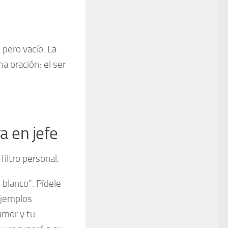
 pero vacío. La
na oración; el ser
ra en jefe
filtro personal.
 blanco”. Pídele
ejemplos
umor y tu