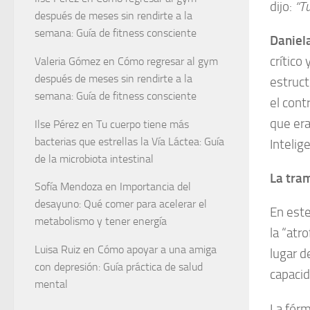
dijo:
“Tu
después de meses sin rendirte a la
semana: Guía de fitness consciente
Daniel
crítico
Valeria Gómez
en
Cómo regresar al gym
después de meses sin rendirte a la
estruct
semana: Guía de fitness consciente
el cont
que era
Ilse Pérez
en
Tu cuerpo tiene más
bacterias que estrellas la Vía Láctea: Guía
Intelig
de la microbiota intestinal
La tra
Sofía Mendoza
en
Importancia del
desayuno: Qué comer para acelerar el
En este
metabolismo y tener energía
la “atr
Luisa Ruiz
en
Cómo apoyar a una amiga
lugar d
con depresión: Guía práctica de salud
capacid
mental
La fórm