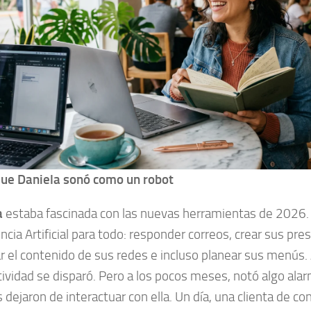
 que Daniela sonó como un robot
a
estaba fascinada con las nuevas herramientas de 2026.
encia Artificial para todo: responder correos, crear sus pr
r el contenido de sus redes e incluso planear sus menús. A
ividad se disparó. Pero a los pocos meses, notó algo ala
s dejaron de interactuar con ella. Un día, una clienta de co