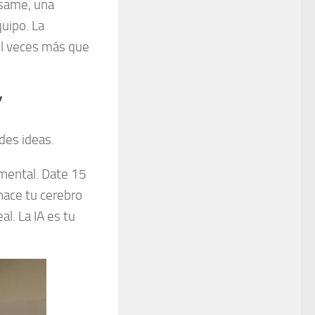
ésame, una
quipo. La
il veces más que
”
ndes ideas.
 mental. Date 15
hace tu cerebro
al. La IA es tu