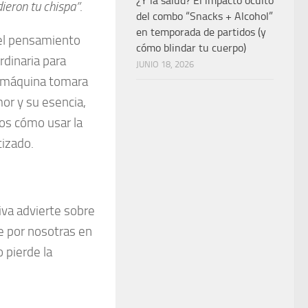
¿Y la salud? El impacto oculto
dieron tu chispa”
.
del combo “Snacks + Alcohol”
en temporada de partidos (y
 el pensamiento
cómo blindar tu cuerpo)
rdinaria para
JUNIO 18, 2026
la máquina tomara
mor y su esencia,
os cómo usar la
tizado.
iva advierte sobre
se por nosotras en
 pierde la