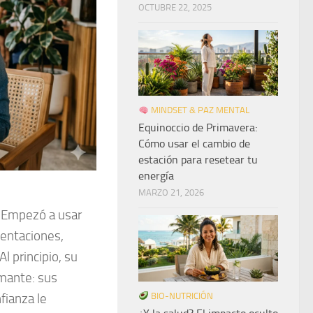
OCTUBRE 22, 2025
MINDSET & PAZ MENTAL
Equinoccio de Primavera:
Cómo usar el cambio de
estación para resetear tu
energía
MARZO 21, 2026
 Empezó a usar
esentaciones,
l principio, su
rmante: sus
BIO-NUTRICIÓN
nfianza le