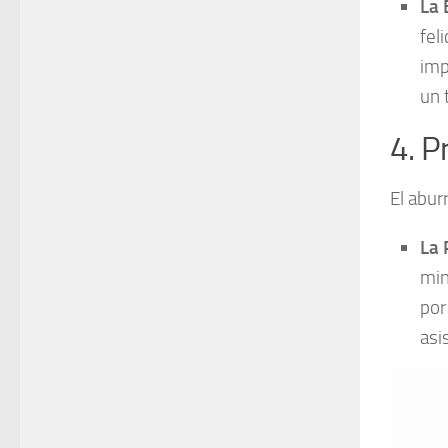
La 
fel
imp
un 
4. P
El abur
La 
min
por
asi