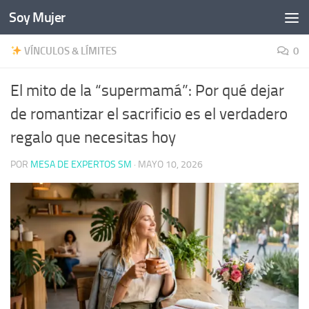
Soy Mujer
Bajo el contenido
VÍNCULOS & LÍMITES
0
El mito de la “supermamá”: Por qué dejar
de romantizar el sacrificio es el verdadero
regalo que necesitas hoy
POR
MESA DE EXPERTOS SM
·
MAYO 10, 2026