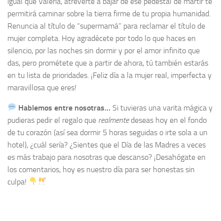
igual que Valeria, atreverte a bajar de ese pedestal de mártir te
permitirá caminar sobre la tierra firme de tu propia humanidad.
Renuncia al título de “supermamá” para reclamar el título de
mujer completa. Hoy agradécete por todo lo que haces en
silencio, por las noches sin dormir y por el amor infinito que
das, pero prométete que a partir de ahora, tú también estarás
en tu lista de prioridades. ¡Feliz día a la mujer real, imperfecta y
maravillosa que eres!
Hablemos entre nosotras…
Si tuvieras una varita mágica y
pudieras pedir el regalo que
realmente
deseas hoy en el fondo
de tu corazón (así sea dormir 5 horas seguidas o irte sola a un
hotel), ¿cuál sería? ¿Sientes que el Día de las Madres a veces
es más trabajo para nosotras que descanso? ¡Desahógate en
los comentarios, hoy es nuestro día para ser honestas sin
culpa!