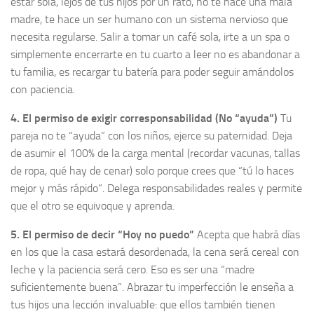
estar sola, lejos de tus hijos por un rato, no te hace una mala
madre, te hace un ser humano con un sistema nervioso que
necesita regularse. Salir a tomar un café sola, irte a un spa o
simplemente encerrarte en tu cuarto a leer no es abandonar a
tu familia, es recargar tu batería para poder seguir amándolos
con paciencia.
4. El permiso de exigir corresponsabilidad (No “ayuda”)
Tu
pareja no te “ayuda” con los niños, ejerce su paternidad. Deja
de asumir el 100% de la carga mental (recordar vacunas, tallas
de ropa, qué hay de cenar) solo porque crees que “tú lo haces
mejor y más rápido”. Delega responsabilidades reales y permite
que el otro se equivoque y aprenda.
5. El permiso de decir “Hoy no puedo”
Acepta que habrá días
en los que la casa estará desordenada, la cena será cereal con
leche y la paciencia será cero. Eso es ser una “madre
suficientemente buena”. Abrazar tu imperfección le enseña a
tus hijos una lección invaluable: que ellos también tienen