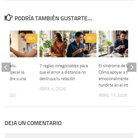
PODRÍA TAMBIÉN GUSTARTE...
0
1
el Duelo:
7 reglas innegociables para
El síndrome de la salv
ara Superar la
que el amor a distancia no
Cómo apoyar a tu par
 un Padre o una
destruya tu relación
emocionalmente sin
hundirte en el intento
ABRIL 4, 2026
15, 2025
ABRIL 17, 2026
DEJA UN COMENTARIO