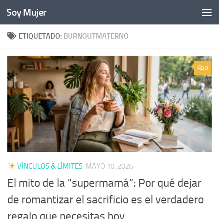
Soy Mujer
Bajo el contenido
ETIQUETADO:
BURNOUTMATERNO
0
VÍNCULOS & LÍMITES
MAYO 10, 2026
El mito de la “supermamá”: Por qué dejar
de romantizar el sacrificio es el verdadero
regalo que necesitas hoy