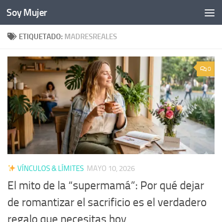
Soy Mujer
Bajo el contenido
ETIQUETADO:
MADRESREALES
0
VÍNCULOS & LÍMITES
MAYO 10, 2026
El mito de la “supermamá”: Por qué dejar
de romantizar el sacrificio es el verdadero
regalo que necesitas hoy