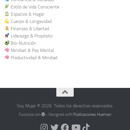
Estilo de Vida Consciente
Espacios & Hogar
Cuerpo & Longevidad
Finanzas & Libertad
Liderazgo & Propósito
Bio-Nutrición
Mindset & Paz Mental
Productividad & Mindset
Soy Mujer © 2026. Todos los derechos reservados.
Funciona con
- Designed with
Publicaciones Hueman