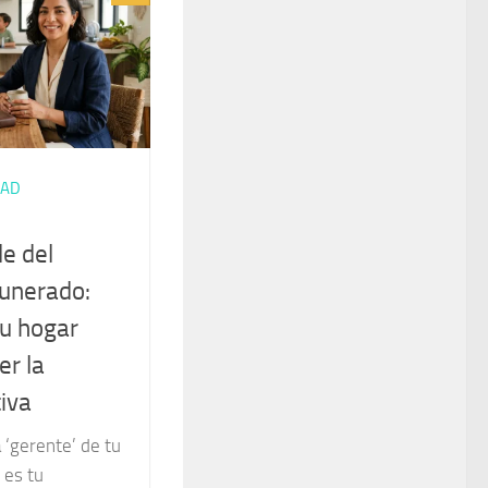
TAD
le del
munerado:
tu hogar
er la
iva
 ‘gerente’ de tu
 es tu