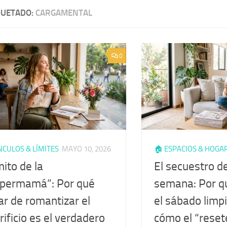
QUETADO:
CARGAMENTAL
0
NCULOS & LÍMITES
MAYO 10, 2026
🏠 ESPACIOS & HOGA
mito de la
El secuestro de
upermamá”: Por qué
semana: Por q
ar de romantizar el
el sábado limp
rificio es el verdadero
cómo el “reset