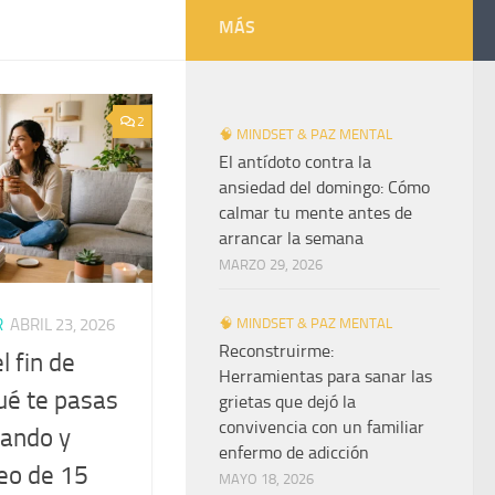
MÁS
2
🧠 MINDSET & PAZ MENTAL
El antídoto contra la
ansiedad del domingo: Cómo
calmar tu mente antes de
arrancar la semana
MARZO 29, 2026
R
ABRIL 23, 2026
🧠 MINDSET & PAZ MENTAL
Reconstruirme:
l fin de
Herramientas para sanar las
ué te pasas
grietas que dejó la
convivencia con un familiar
iando y
enfermo de adicción
eo de 15
MAYO 18, 2026