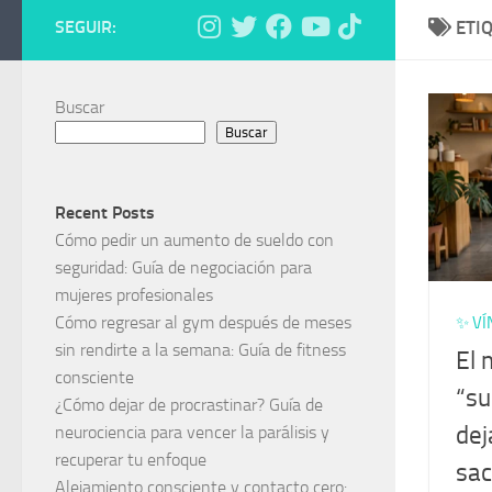
SEGUIR:
ETI
Buscar
Buscar
Recent Posts
Cómo pedir un aumento de sueldo con
seguridad: Guía de negociación para
mujeres profesionales
Cómo regresar al gym después de meses
✨ VÍ
sin rendirte a la semana: Guía de fitness
El 
consciente
“s
¿Cómo dejar de procrastinar? Guía de
dej
neurociencia para vencer la parálisis y
recuperar tu enfoque
sac
Alejamiento consciente y contacto cero: