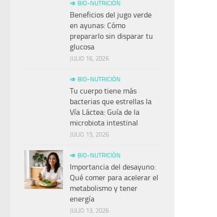
🥑 BIO-NUTRICIÓN
Beneficios del jugo verde
en ayunas: Cómo
prepararlo sin disparar tu
glucosa
JULIO 16, 2026
🥑 BIO-NUTRICIÓN
Tu cuerpo tiene más
bacterias que estrellas la
Vía Láctea: Guía de la
microbiota intestinal
JULIO 15, 2026
🥑 BIO-NUTRICIÓN
Importancia del desayuno:
Qué comer para acelerar el
metabolismo y tener
energía
JULIO 13, 2026