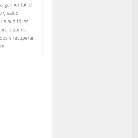
carga mental te
 y salud.
ia auditó las
para dejar de
odos y recuperar
re.