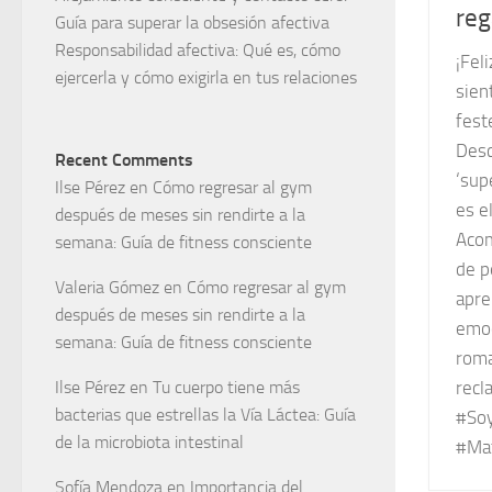
reg
Guía para superar la obsesión afectiva
Responsabilidad afectiva: Qué es, cómo
¡Fel
ejercerla y cómo exigirla en tus relaciones
sien
fest
Desc
Recent Comments
‘sup
Ilse Pérez
en
Cómo regresar al gym
es e
después de meses sin rendirte a la
Acom
semana: Guía de fitness consciente
de p
Valeria Gómez
en
Cómo regresar al gym
apre
después de meses sin rendirte a la
emoc
semana: Guía de fitness consciente
roma
Ilse Pérez
en
Tu cuerpo tiene más
recl
bacterias que estrellas la Vía Láctea: Guía
#So
de la microbiota intestinal
#Ma
Sofía Mendoza
en
Importancia del