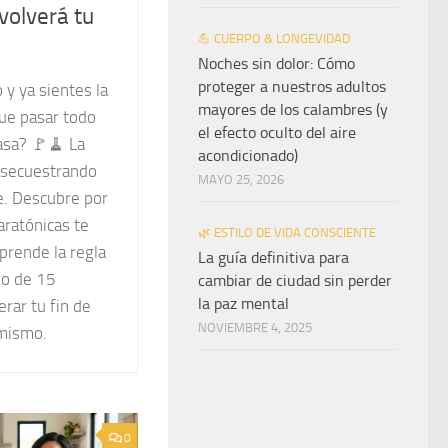
volverá tu
💪 CUERPO & LONGEVIDAD
Noches sin dolor: Cómo
proteger a nuestros adultos
 y ya sientes la
mayores de los calambres (y
ue pasar todo
el efecto oculto del aire
casa? 🚩🧹 La
acondicionado)
á secuestrando
MAYO 25, 2026
re. Descubre por
aratónicas te
🌿 ESTILO DE VIDA CONSCIENTE
aprende la regla
La guía definitiva para
no de 15
cambiar de ciudad sin perder
la paz mental
rar tu fin de
NOVIEMBRE 4, 2025
mismo.
0