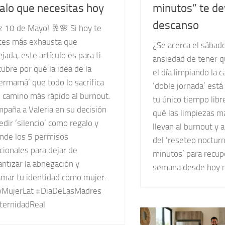
alo que necesitas hoy
minutos” te de
descanso
iz 10 de Mayo! 🥂🌸 Si hoy te
tes más exhausta que
¿Se acerca el sábado
ejada, este artículo es para ti.
ansiedad de tener q
ubre por qué la idea de la
el día limpiando la 
ermamá’ que todo lo sacrifica
‘doble jornada’ est
l camino más rápido al burnout.
tu único tiempo lib
paña a Valeria en su decisión
qué las limpiezas m
edir ‘silencio’ como regalo y
llevan al burnout y 
nde los 5 permisos
del ‘reseteo noctur
ionales para dejar de
minutos’ para recupe
ntizar la abnegación y
semana desde hoy 
amar tu identidad como mujer.
yMujerLat #DiaDeLasMadres
ternidadReal