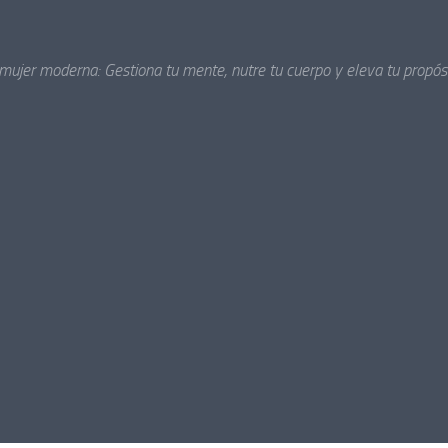
 mujer moderna: Gestiona tu mente, nutre tu cuerpo y eleva tu propósi