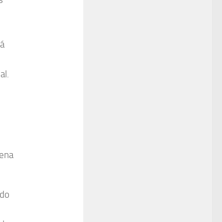
tá
al.
lena
ado