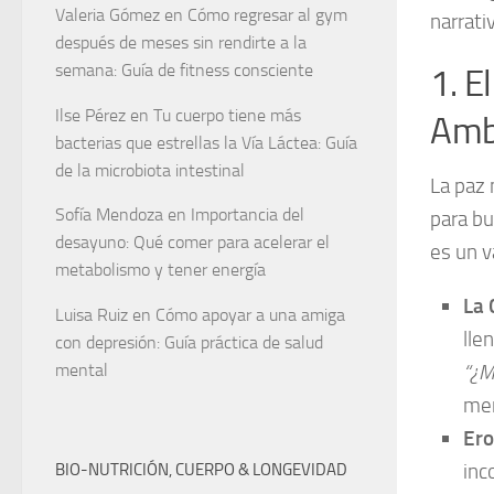
Valeria Gómez
en
Cómo regresar al gym
narrati
después de meses sin rendirte a la
semana: Guía de fitness consciente
1. E
Ilse Pérez
en
Tu cuerpo tiene más
Amb
bacterias que estrellas la Vía Láctea: Guía
de la microbiota intestinal
La paz
Sofía Mendoza
en
Importancia del
para bu
desayuno: Qué comer para acelerar el
es un v
metabolismo y tener energía
La 
Luisa Ruiz
en
Cómo apoyar a una amiga
lle
con depresión: Guía práctica de salud
“¿M
mental
men
Ero
inc
BIO-NUTRICIÓN, CUERPO & LONGEVIDAD