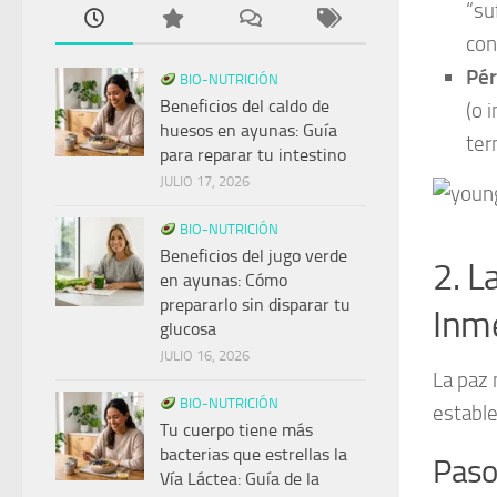
“su
con
Pér
BIO-NUTRICIÓN
Beneficios del caldo de
(o 
huesos en ayunas: Guía
ter
para reparar tu intestino
JULIO 17, 2026
BIO-NUTRICIÓN
Beneficios del jugo verde
2. L
en ayunas: Cómo
prepararlo sin disparar tu
Inme
glucosa
JULIO 16, 2026
La paz
BIO-NUTRICIÓN
estable
Tu cuerpo tiene más
bacterias que estrellas la
Paso
Vía Láctea: Guía de la