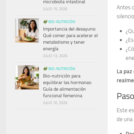
microbiota intestinal
Antes d
JULIO 15, 2026
silenci
BIO-NUTRICIÓN
Importancia del desayuno:
¿Qu
Qué comer para acelerar el
¿Es
metabolismo y tener
¿C
energía
JULIO 13, 2026
ene
BIO-NUTRICIÓN
La paz
Bio-nutrición para
realme
equilibrar las hormonas:
Guía de alimentación
Paso
funcional femenina
JULIO 10, 2026
Este es
de una 
Red