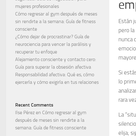
emp
mujeres profesionales
Cómo regresar al gym después de meses
Están j
sin rendirte a la semana: Guía de fitness
consciente
pero la
¿Cómo dejar de procrastinar? Guía de
nunca d
neurociencia para vencer la parálisis y
emocion
recuperar tu enfoque
mayore
Alejamiento consciente y contacto cero:
Guía para superar la obsesión afectiva
Si está
Responsabilidad afectiva: Qué es, cómo
lo prim
ejercerla y cómo exigirla en tus relaciones
analiza
rara vez
Recent Comments
Ilse Pérez
en
Cómo regresar al gym
La “sit
después de meses sin rendirte a la
silenci
semana: Guía de fitness consciente
elija; s