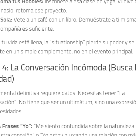
oma tus Hobbies:
Inscríbete a esa clase de yoga, vuelve 
nasio, retoma ese proyecto.
 Sola:
Vete a un café con un libro. Demuéstrate a ti mism
compañía es suficiente.
tu vida está llena, la “situationship” pierde su poder y se
te en un simple complemento, no en el evento principal.
 4: La Conversación Incómoda (Busca 
dad)
mental definitiva requiere datos. Necesitas tener “La
ación”. No tiene que ser un ultimátum, sino una expresi
cesidades.
 Frases “Yo”:
“Me siento confundida sobre la naturaleza
stra conexión” o “Yo estoy buscando una relación con má