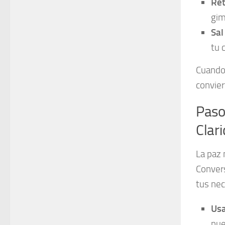
Ret
gim
Sal
tu 
Cuando 
convier
Paso
Clari
La paz 
Convers
tus ne
Usa
nue