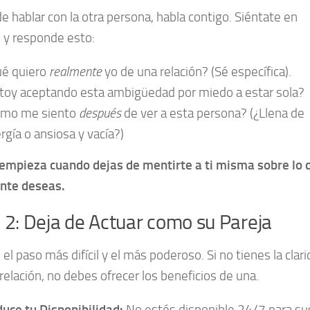
e hablar con la otra persona, habla contigo. Siéntate en
o y responde esto:
é quiero
realmente
yo de una relación? (Sé específica).
toy aceptando esta ambigüedad por miedo a estar sola?
ómo me siento
después
de ver a esta persona? (¿Llena de
rgía o ansiosa y vacía?)
 empieza cuando dejas de mentirte a ti misma sobre lo 
nte deseas.
 2: Deja de Actuar como su Pareja
 el paso más difícil y el más poderoso. Si no tienes la clar
relación, no debes ofrecer los beneficios de una.
uce tu Disponibilidad:
No estés disponible 24/7 para su