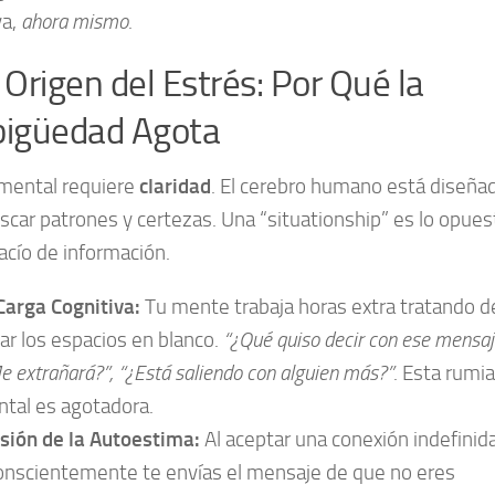
va,
ahora mismo
.
l Origen del Estrés: Por Qué la
igüedad Agota
 mental requiere
claridad
. El cerebro humano está diseña
scar patrones y certezas. Una “situationship” es lo opues
acío de información.
Carga Cognitiva:
Tu mente trabaja horas extra tratando d
nar los espacios en blanco.
“¿Qué quiso decir con ese mensaj
e extrañará?”, “¿Está saliendo con alguien más?”
. Esta rumi
tal es agotadora.
sión de la Autoestima:
Al aceptar una conexión indefinida
onscientemente te envías el mensaje de que no eres