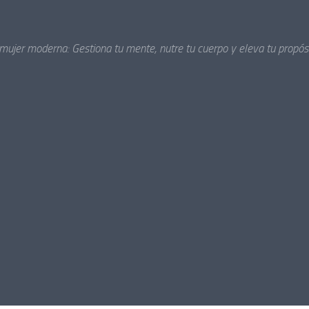
 mujer moderna: Gestiona tu mente, nutre tu cuerpo y eleva tu propósi