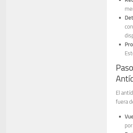
men
Det
con
dis
Pro
Est
Paso 
Antí
El antí
fuera de
Vue
por