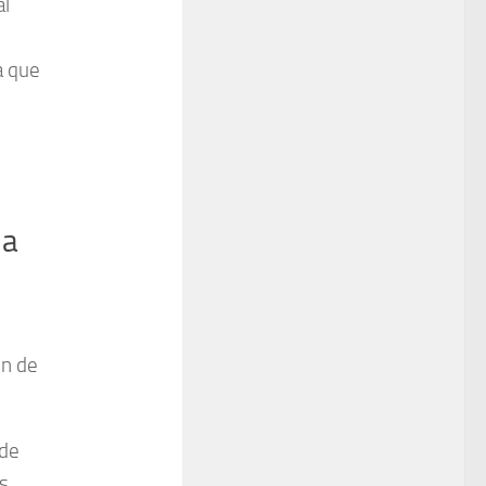
al
a que
la
ón de
 de
s