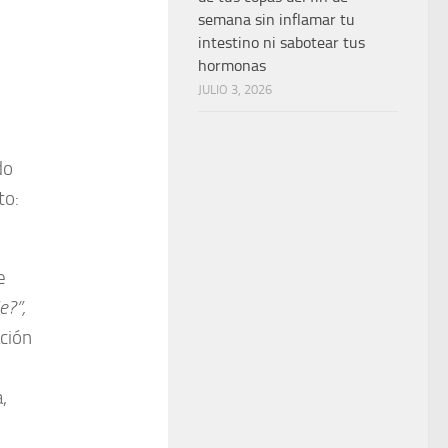
semana sin inflamar tu
intestino ni sabotear tus
hormonas
JULIO 3, 2026
do
to:
e
e?”,
ación
,