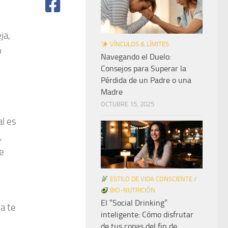
ja,
VÍNCULOS & LÍMITES
o
Navegando el Duelo:
Consejos para Superar la
Pérdida de un Padre o una
Madre
OCTUBRE 15, 2025
al es
,
e
ESTILO DE VIDA CONSCIENTE
/
BIO-NUTRICIÓN
El “Social Drinking”
na te
inteligente: Cómo disfrutar
de tus copas del fin de