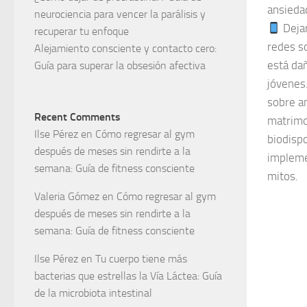
ansieda
neurociencia para vencer la parálisis y
Dejar
recuperar tu enfoque
redes so
Alejamiento consciente y contacto cero:
está dañ
Guía para superar la obsesión afectiva
jóvenes.
sobre a
Recent Comments
matrimon
Ilse Pérez
en
Cómo regresar al gym
biodisp
después de meses sin rendirte a la
impleme
semana: Guía de fitness consciente
mitos.
Valeria Gómez
en
Cómo regresar al gym
después de meses sin rendirte a la
semana: Guía de fitness consciente
Ilse Pérez
en
Tu cuerpo tiene más
bacterias que estrellas la Vía Láctea: Guía
de la microbiota intestinal