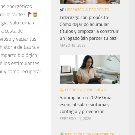
as energéticas
LIDERAZGO & PROPÓSITO
 de la tarde?
Liderazgo con propósito:
rgía, solo toman
Cómo dejar de acumular
 a costa de
títulos y empezar a construir
un legado (sin perder tu paz)
vioso y vaciar tus
MAYO 19, 2026
istoria de Laura y
 impacto biológico
é los estimulantes
ar y cómo recuperar
CUERPO & LONGEVIDAD
Sarampión en 2026: Guía
esencial sobre síntomas,
contagio y prevención
FEBRERO 11, 2026
ESTILO DE VIDA CONSCIENTE