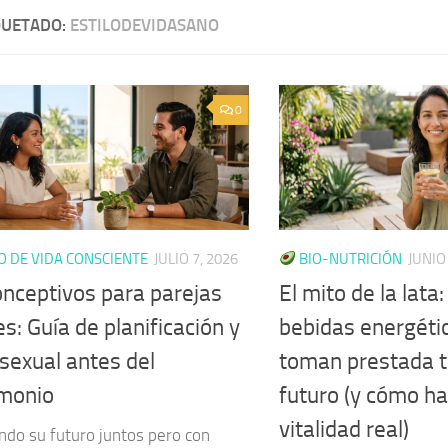
QUETADO:
ESTILODEVIDASANO
0
O DE VIDA CONSCIENTE
JULIO 7, 2026
BIO-NUTRICIÓN
JUNIO
onceptivos para parejas
El mito de la lata
s: Guía de planificación y
bebidas energéti
 sexual antes del
toman prestada t
monio
futuro (y cómo ha
vitalidad real)
ndo su futuro juntos pero con