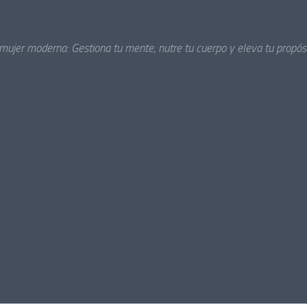
 mujer moderna: Gestiona tu mente, nutre tu cuerpo y eleva tu propósi