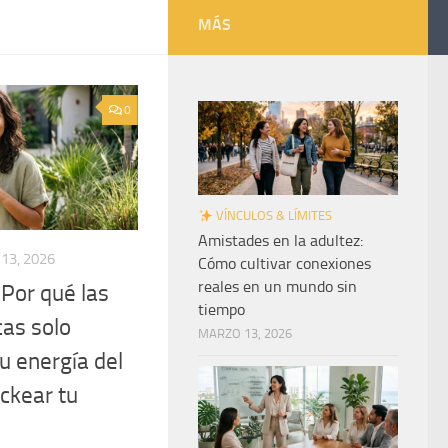
MÁS
0
VÍNCULOS & LÍMITES
Amistades en la adultez:
 13, 2026
Cómo cultivar conexiones
reales en un mundo sin
: Por qué las
tiempo
cas solo
MARZO 13, 2026
u energía del
ckear tu