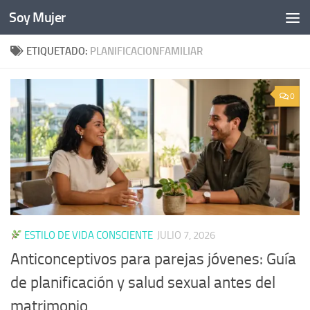
Soy Mujer
Bajo el contenido
ETIQUETADO:
PLANIFICACIONFAMILIAR
0
ESTILO DE VIDA CONSCIENTE
JULIO 7, 2026
Anticonceptivos para parejas jóvenes: Guía
de planificación y salud sexual antes del
matrimonio