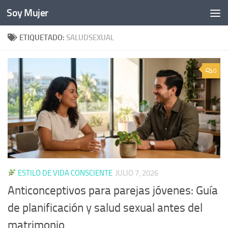
Soy Mujer
Bajo el contenido
ETIQUETADO:
SALUDSEXUAL
0
ESTILO DE VIDA CONSCIENTE
JULIO 7, 2026
Anticonceptivos para parejas jóvenes: Guía
de planificación y salud sexual antes del
matrimonio