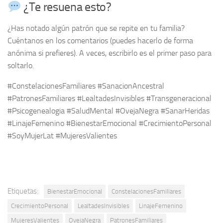
¿Te resuena esto?
¿Has notado algún patrón que se repite en tu familia?
Cuéntanos en los comentarios (puedes hacerlo de forma
anónima si prefieres). A veces, escribirlo es el primer paso para
soltarlo.
#ConstelacionesFamiliares #SanacionAncestral
#PatronesFamiliares #LealtadesInvisibles #Transgeneracional
#Psicogenealogia #SaludMental #OvejaNegra #SanarHeridas
#LinajeFemenino #BienestarEmocional #CrecimientoPersonal
#SoyMujerLat #MujeresValientes
Etiquetas:
BienestarEmocional
ConstelacionesFamiliares
CrecimientoPersonal
LealtadesInvisibles
LinajeFemenino
MujeresValientes
OvejaNegra
PatronesFamiliares