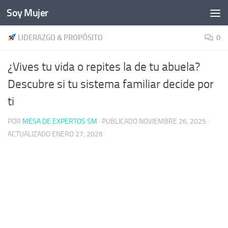
Soy Mujer
Bajo el contenido
LIDERAZGO & PROPÓSITO
0
¿Vives tu vida o repites la de tu abuela?
Descubre si tu sistema familiar decide por
ti
POR
MESA DE EXPERTOS SM
· PUBLICADO
NOVIEMBRE 26, 2025
·
ACTUALIZADO
ENERO 27, 2026