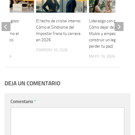
ía del gozo:
El techo de cristal interno:
Liderazgo con propósito:
r tu
Cómo el Síndrome del
Cómo dejar de acumular
os como el
Impostor frena tu carrera
títulos y empezar a
ratégico
en 2026
construir un legado (sin
perder tu paz)
FEBRERO 10, 2026
, 2026
MAYO 19, 2026
DEJA UN COMENTARIO
Comentario
*