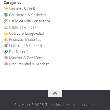
Categories
Vínculos & Límites
Conciencia & Sociedad
Estilo de Vida Consciente
Espacios & Hogar
Cuerpo & Longevidad
Finanzas & Libertad
Liderazgo & Propósito
Bio-Nutrición
Mindset & Paz Mental
Productividad & Mindset
Soy Mujer © 2026. Todos los derechos reservados.