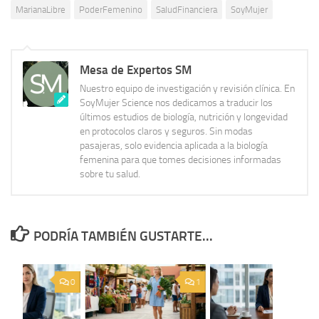
MarianaLibre
PoderFemenino
SaludFinanciera
SoyMujer
Mesa de Expertos SM
Nuestro equipo de investigación y revisión clínica. En
SoyMujer Science nos dedicamos a traducir los
últimos estudios de biología, nutrición y longevidad
en protocolos claros y seguros. Sin modas
pasajeras, solo evidencia aplicada a la biología
femenina para que tomes decisiones informadas
sobre tu salud.
PODRÍA TAMBIÉN GUSTARTE...
0
1