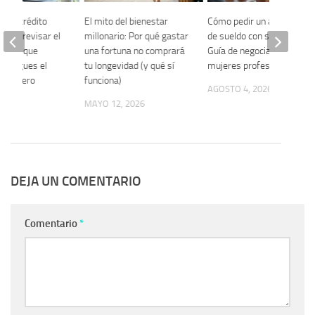
 del crédito
El mito del bienestar
Cómo pedir un aumento
r qué revisar el
millonario: Por qué gastar
de sueldo con seguridad:
 único que
una fortuna no comprará
Guía de negociación para
ue pagues el
tu longevidad (y qué sí
mujeres profesionales
 tu dinero
funciona)
AGOSTO 4, 2026
 2026
MAYO 12, 2026
DEJA UN COMENTARIO
Comentario
*