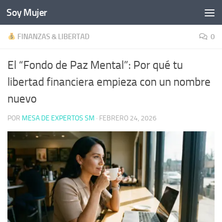
Soy Mujer
Bajo el contenido
FINANZAS & LIBERTAD
0
El “Fondo de Paz Mental”: Por qué tu
libertad financiera empieza con un nombre
nuevo
POR
MESA DE EXPERTOS SM
·
FEBRERO 24, 2026