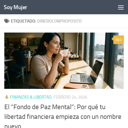
Soy Mujer
Bajo el contenido
ETIQUETADO:
DINEROCONPROPOSITO
0
FINANZAS & LIBERTAD
FEBRERO 24, 2026
El “Fondo de Paz Mental”: Por qué tu
libertad financiera empieza con un nombre
nuevo