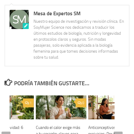
Mesa de Expertos SM
Nuestro equipo de investigación y revisión clínica. En
SoyMujer Science nos dedicamos a traducir los
últimos estudios de biología, nutrición y longevidad
en protocolos claros y seguros. Sin modas
pasajeras, solo evidencia aplicada a la biología
femenina para que tomes decisiones informadas
sobre tu salud.
PODRÍA TAMBIÉN GUSTARTE...
1
0
 longevidad: 6
Cuando el calor exige más
Anticonceptivos sin
iarios
a tu corazón: claves para
prejuicios: Por qué elegir