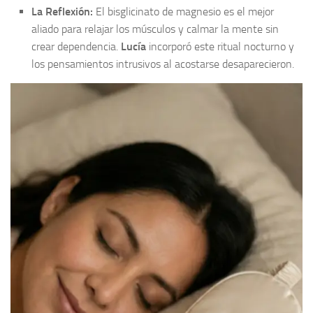
La Reflexión:
El bisglicinato de magnesio es el mejor
aliado para relajar los músculos y calmar la mente sin
crear dependencia.
Lucía
incorporó este ritual nocturno y
los pensamientos intrusivos al acostarse desaparecieron.