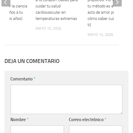
os por la ciencia
cuidar tu salud
tu método es el mayor
rle años a tu
cardiovascular en
acto de amor propio (y
da a tus años)
temperaturas extremas
cómo saber cuál es para
ti)
2026
MAYO 15, 2026
MAYO 14, 2026
DEJA UN COMENTARIO
Comentario
*
Nombre
*
Correo electrónico
*