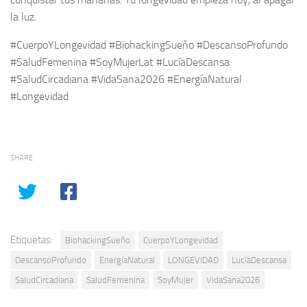
la luz.
#CuerpoYLongevidad #BiohackingSueño #DescansoProfundo
#SaludFemenina #SoyMujerLat #LucíaDescansa
#SaludCircadiana #VidaSana2026 #EnergíaNatural
#Longevidad
SHARE
Etiquetas:
BiohackingSueño
CuerpoYLongevidad
DescansoProfundo
EnergíaNatural
LONGEVIDAD
LucíaDescansa
SaludCircadiana
SaludFemenina
SoyMujer
VidaSana2026