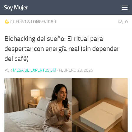
Soy Mujer
Bajo el contenido
CUERPO & LONGEVIDAD
0
Biohacking del sueño: El ritual para
despertar con energía real (sin depender
del café)
POR
MESA DE EXPERTOS SM
·
FEBRERO 23, 2026