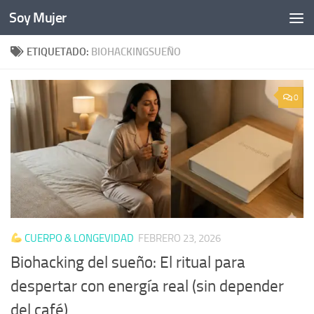
Soy Mujer
Bajo el contenido
ETIQUETADO:
BIOHACKINGSUEÑO
0
CUERPO & LONGEVIDAD
FEBRERO 23, 2026
Biohacking del sueño: El ritual para
despertar con energía real (sin depender
del café)