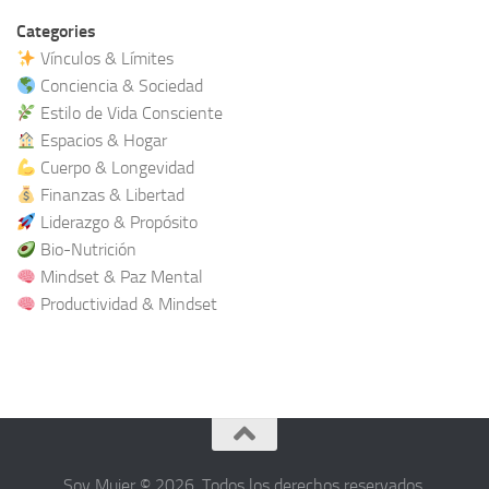
Categories
Vínculos & Límites
Conciencia & Sociedad
Estilo de Vida Consciente
Espacios & Hogar
Cuerpo & Longevidad
Finanzas & Libertad
Liderazgo & Propósito
Bio-Nutrición
Mindset & Paz Mental
Productividad & Mindset
Soy Mujer © 2026. Todos los derechos reservados.