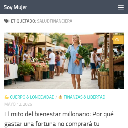
Soy Mujer
Bajo el contenido
ETIQUETADO:
SALUDFINANCIERA
1
CUERPO & LONGEVIDAD
/
FINANZAS & LIBERTAD
MAYO 12, 2026
El mito del bienestar millonario: Por qué
gastar una fortuna no comprará tu