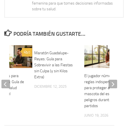
femenina para que tomes decisiones informadas
sobre tu salud.
PODRÍA TAMBIÉN GUSTARTE...
0
0
Maratón Guadalupe-
Reyes: Guía para
Sobrevivir a las Fiestas
sin Culpa (y sin Kilos
ptivos para
El jugador número 12: 4
Extra)
óvenes: Guía de
reglas indispensables
DICIEMBRE 12, 2025
ión y salud
para proteger a tu
tes del
mascota del estrés y los
io
peligros durante los
partidos
2026
JUNIO 19, 2026