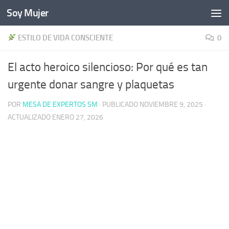
Soy Mujer
Bajo el contenido
ESTILO DE VIDA CONSCIENTE
0
El acto heroico silencioso: Por qué es tan
urgente donar sangre y plaquetas
POR
MESA DE EXPERTOS SM
· PUBLICADO
NOVIEMBRE 9, 2025
·
ACTUALIZADO
ENERO 27, 2026