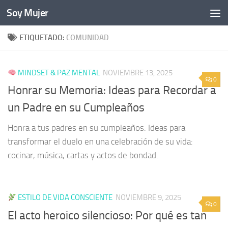
Soy Mujer
Bajo el contenido
ETIQUETADO:
COMUNIDAD
MINDSET & PAZ MENTAL
NOVIEMBRE 13, 2025
0
Honrar su Memoria: Ideas para Recordar a
un Padre en su Cumpleaños
Honra a tus padres en su cumpleaños. Ideas para
transformar el duelo en una celebración de su vida:
cocinar, música, cartas y actos de bondad.
ESTILO DE VIDA CONSCIENTE
NOVIEMBRE 9, 2025
0
El acto heroico silencioso: Por qué es tan