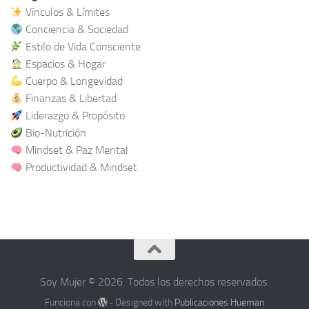
Vínculos & Límites
Conciencia & Sociedad
Estilo de Vida Consciente
Espacios & Hogar
Cuerpo & Longevidad
Finanzas & Libertad
Liderazgo & Propósito
Bio-Nutrición
Mindset & Paz Mental
Productividad & Mindset
Soy Mujer © 2026. Todos los derechos reservados.
Funciona con
- Designed with
Publicaciones Hueman