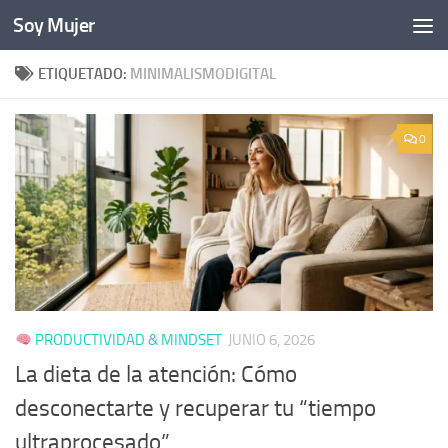
Soy Mujer
Bajo el contenido
ETIQUETADO:
MINIMALISMODIGITAL
0
PRODUCTIVIDAD & MINDSET
JUNIO 6, 2026
La dieta de la atención: Cómo
desconectarte y recuperar tu “tiempo
ultraprocesado”