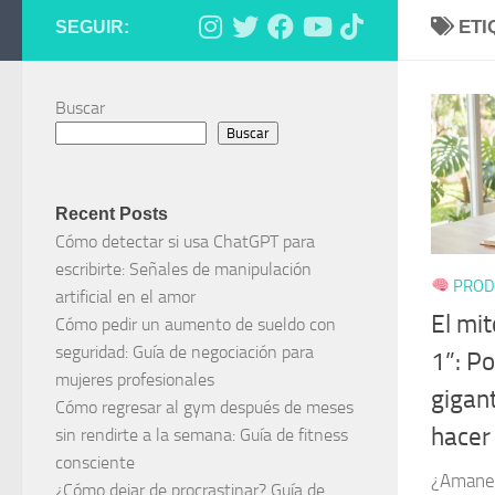
ETI
SEGUIR:
Buscar
Buscar
Recent Posts
Cómo detectar si usa ChatGPT para
escribirte: Señales de manipulación
PROD
artificial en el amor
El mit
Cómo pedir un aumento de sueldo con
seguridad: Guía de negociación para
1”: Po
mujeres profesionales
gigan
Cómo regresar al gym después de meses
hacer 
sin rendirte a la semana: Guía de fitness
consciente
¿Amaneci
¿Cómo dejar de procrastinar? Guía de