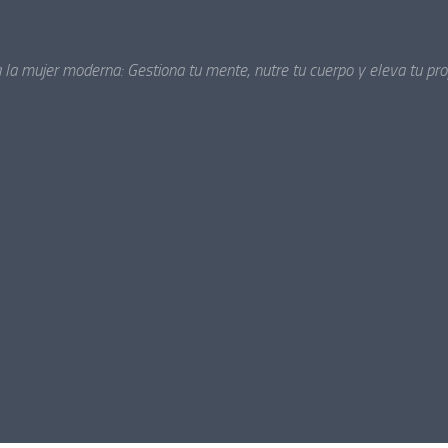
a la mujer moderna: Gestiona tu mente, nutre tu cuerpo y eleva tu pro